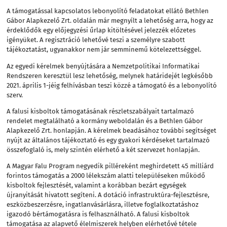
A támogatással kapcsolatos lebonyolító feladatokat ellátó Bethlen
Gábor Alapkezelő Zrt. oldalán már megnyílt a lehetőség arra, hogy az
érdeklődők egy előjegyzési űrlap kitöltésével jelezzék előzetes
igényüket. A regisztráció lehetővé teszi a személyre szabott
tájékoztatást, ugyanakkor nem jár semminemű kötelezettséggel.
Az egyedi kérelmek benyújtására a Nemzetpolitikai Informatikai
Rendszeren keresztül lesz lehetőség, melynek határidejét legkésőbb
2021. április 1-jéig felhívásban teszi közzé a támogató és a lebonyolító
szerv.
A falusi kisboltok támogatásának részletszabályait tartalmazó
rendelet megtalálható a kormány weboldalán és a Bethlen Gábor
Alapkezelő Zrt. honlapján. A kérelmek beadásához további segítséget
nyújt az általános tájékoztató és egy gyakori kérdéseket tartalmazó
összefoglaló is, mely szintén elérhető a két szervezet honlapján.
A Magyar Falu Program negyedik pilléreként meghirdetett 45 milliárd
forintos támogatás a 2000 lélekszám alatti településeken működő
kisboltok fejlesztését, valamint a korábban bezárt egységek
újranyitását hivatott segíteni. A dotáció infrastruktúra-fejlesztésre,
eszközbeszerzésre, ingatlanvásárlásra, illetve foglalkoztatáshoz
igazodó bértámogatásra is felhasználható. A falusi kisboltok
támogatása az alapvető élelmiszerek helyben elérhetővé tétele