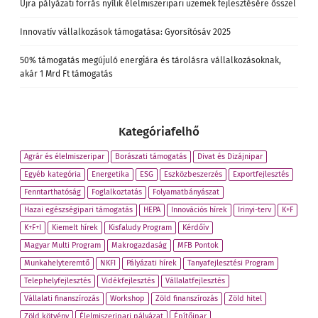
Újra pályázati forrás nyílik élelmiszeripari üzemek fejlesztésére ősszel
Innovatív vállalkozások támogatása: Gyorsítósáv 2025
50% támogatás megújuló energiára és tárolásra vállalkozásoknak,
akár 1 Mrd Ft támogatás
Kategóriafelhő
Agrár és élelmiszeripar
Borászati támogatás
Divat és Dizájnipar
Egyéb kategória
Energetika
ESG
Eszközbeszerzés
Exportfejlesztés
Fenntarthatóság
Foglalkoztatás
Folyamatbányászat
Hazai egészségipari támogatás
HEPA
Innovációs hírek
Irinyi-terv
K+F
K+F+I
Kiemelt hírek
Kisfaludy Program
Kérdőív
Magyar Multi Program
Makrogazdaság
MFB Pontok
Munkahelyteremtő
NKFI
Pályázati hírek
Tanyafejlesztési Program
Telephelyfejlesztés
Vidékfejlesztés
Vállalatfejlesztés
Vállalati finanszírozás
Workshop
Zöld finanszírozás
Zöld hitel
Zöld kötvény
Élelmiszeripari pályázat
Építőipar