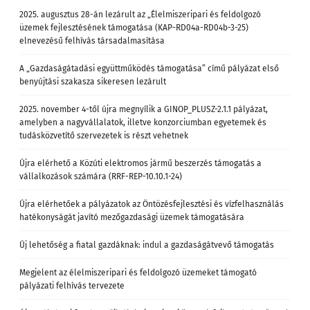
2025. augusztus 28-án lezárult az „Élelmiszeripari és feldolgozó
üzemek fejlesztésének támogatása (KAP-RD04a-RD04b-3-25)
elnevezésű felhívás társadalmasítása
A „Gazdaságátadási együttműködés támogatása” című pályázat első
benyújtási szakasza sikeresen lezárult
2025. november 4-től újra megnyílik a GINOP_PLUSZ-2.1.1 pályázat,
amelyben a nagyvállalatok, illetve konzorciumban egyetemek és
tudásközvetítő szervezetek is részt vehetnek
Újra elérhető a Közúti elektromos jármű beszerzés támogatás a
vállalkozások számára (RRF-REP-10.10.1-24)
Újra elérhetőek a pályázatok az Öntözésfejlesztési és vízfelhasználás
hatékonyságát javító mezőgazdasági üzemek támogatására
Új lehetőség a fiatal gazdáknak: indul a gazdaságátvevő támogatás
Megjelent az élelmiszeripari és feldolgozó üzemeket támogató
pályázati felhívás tervezete