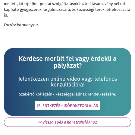
mellett, kiterjedhet postai szolgáltatások biztosítására, vény nélkül
kapható gyógyszerek forgalmazására, és közösségi terek létrehozására
is.
Forrás: kormany.hu
Kérdése merült fel vagy érdekli a
pályázat?
Jelentkezzen online videó vagy telefonos
konzultációra!
Szakértő kollégáink készséggel állnak rendelkezésére.
JELENTKEZÉS - IDŐPONTFOGLALÁS
<< visszalépés a konstrukciókhoz