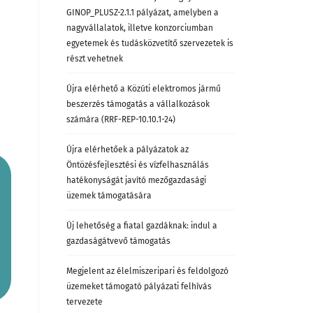
GINOP_PLUSZ-2.1.1 pályázat, amelyben a
nagyvállalatok, illetve konzorciumban
egyetemek és tudásközvetítő szervezetek is
részt vehetnek
Újra elérhető a Közúti elektromos jármű
beszerzés támogatás a vállalkozások
számára (RRF-REP-10.10.1-24)
Újra elérhetőek a pályázatok az
Öntözésfejlesztési és vízfelhasználás
hatékonyságát javító mezőgazdasági
üzemek támogatására
Új lehetőség a fiatal gazdáknak: indul a
gazdaságátvevő támogatás
Megjelent az élelmiszeripari és feldolgozó
üzemeket támogató pályázati felhívás
tervezete