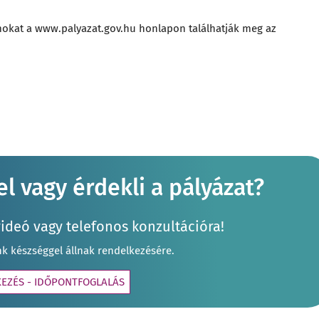
mokat a
www.palyazat.gov.hu
honlapon találhatják meg az
l vagy érdekli a pályázat?
videó vagy telefonos konzultációra!
nk készséggel állnak rendelkezésére.
KEZÉS - IDŐPONTFOGLALÁS