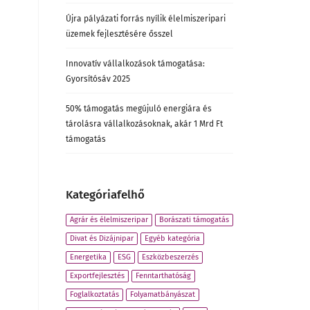
Újra pályázati forrás nyílik élelmiszeripari
üzemek fejlesztésére ősszel
Innovatív vállalkozások támogatása:
Gyorsítósáv 2025
50% támogatás megújuló energiára és
tárolásra vállalkozásoknak, akár 1 Mrd Ft
támogatás
Kategóriafelhő
Agrár és élelmiszeripar
Borászati támogatás
Divat és Dizájnipar
Egyéb kategória
Energetika
ESG
Eszközbeszerzés
Exportfejlesztés
Fenntarthatóság
Foglalkoztatás
Folyamatbányászat