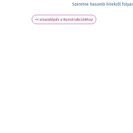
Szeretne hasonló hírekről fol
<< visszalépés a konstrukciókhoz