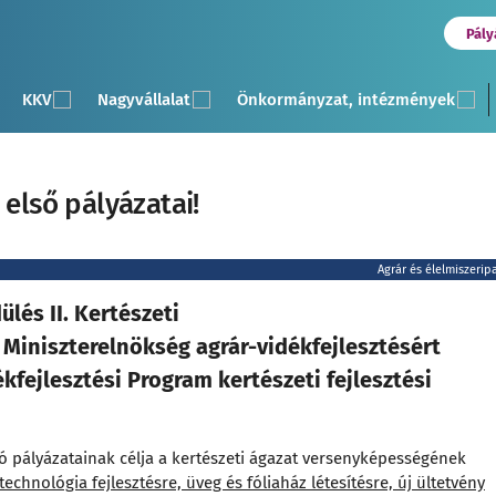
Pály
KKV
Nagyvállalat
Önkormányzat, intézmények
 első pályázatai!
Agrár és élelmiszerip
és II. Kertészeti
a Miniszterelnökség agrár-vidékfejlesztésért
ékfejlesztési Program kertészeti fejlesztési
ó pályázatainak célja a kertészeti ágazat versenyképességének
technológia fejlesztésre, üveg és fóliaház létesítésre, új ültetvény