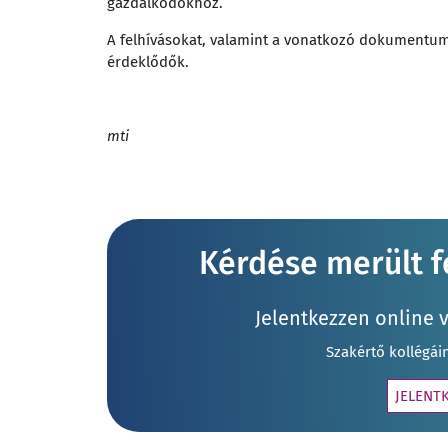
gazdálkodókhoz.
A felhívásokat, valamint a vonatkozó dokumentu
érdeklődők.
mti
Kérdése merült fe
Jelentkezzen online 
Szakértő kollégái
JELENT