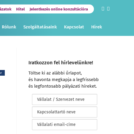
ázatok
Hitel
Jelentkezés online konzultációra
Rólunk
Szolgáltatásaink
Kapcsolat
Hírek
Iratkozzon fel hírlevelünkre!
Töltse ki az alábbi űrlapot,
ar
és havonta megkapja a legfrissebb
és legfontosabb pályázati híreket.