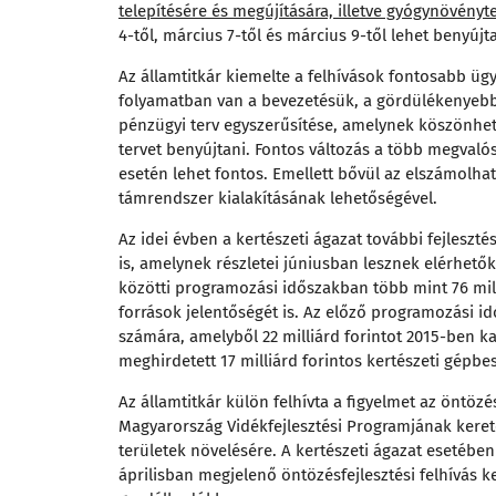
telepítésére és megújítására, illetve gyógynövény
4-től, március 7-től és március 9-től lehet benyújt
Az államtitkár kiemelte a felhívások fontosabb ügy
folyamatban van a bevezetésük, a gördülékenyebb 
pénzügyi terv egyszerűsítése, amelynek köszönhet
tervet benyújtani. Fontos változás a több megvalós
esetén lehet fontos. Emellett bővül az elszámolha
támrendszer kialakításának lehetőségével.
Az idei évben a kertészeti ágazat további fejleszté
is, amelynek részletei júniusban lesznek elérhető
közötti programozási időszakban több mint 76 mill
források jelentőségét is. Az előző programozási idő
számára, amelyből 22 milliárd forintot 2015-ben ka
meghirdetett 17 milliárd forintos kertészeti gépbe
Az államtitkár külön felhívta a figyelmet az öntözé
Magyarország Vidékfejlesztési Programjának keret
területek növelésére. A kertészeti ágazat esetében 
áprilisban megjelenő öntözésfejlesztési felhívás k