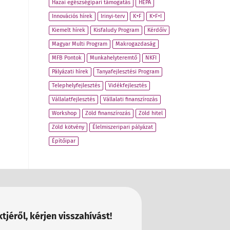
Hazai egészségipari támogatás
HEPA
Innovációs hírek
Irinyi-terv
K+F
K+F+I
Kiemelt hírek
Kisfaludy Program
Kérdőív
Magyar Multi Program
Makrogazdaság
MFB Pontok
Munkahelyteremtő
NKFI
Pályázati hírek
Tanyafejlesztési Program
Telephelyfejlesztés
Vidékfejlesztés
Vállalatfejlesztés
Vállalati finanszírozás
Workshop
Zöld finanszírozás
Zöld hitel
Zöld kötvény
Élelmiszeripari pályázat
Építőipar
tjéről, kérjen visszahívást!