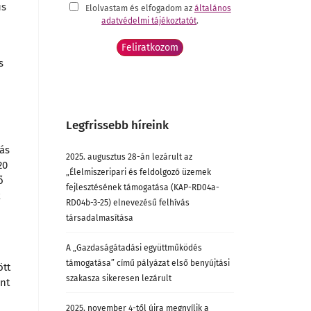
us
Elolvastam és elfogadom az
általános
adatvédelmi tájékoztatót
.
s
Legfrissebb híreink
vás
2025. augusztus 28-án lezárult az
20
„Élelmiszeripari és feldolgozó üzemek
ő
fejlesztésének támogatása (KAP-RD04a-
k
RD04b-3-25) elnevezésű felhívás
társadalmasítása
A „Gazdaságátadási együttműködés
támogatása” című pályázat első benyújtási
ött
szakasza sikeresen lezárult
int
2025. november 4-től újra megnyílik a