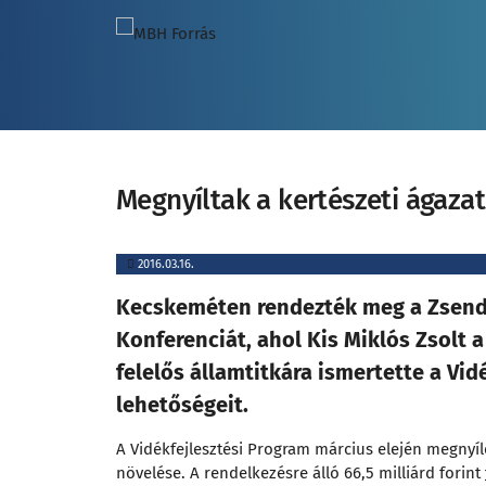
Megnyíltak a kertészeti ágazat
2016.03.16.
Kecskeméten rendezték meg a Zsendül
Konferenciát, ahol Kis Miklós Zsolt 
felelős államtitkára ismertette a Vid
lehetőségeit.
A Vidékfejlesztési Program március elején megnyíl
növelése. A rendelkezésre álló 66,5 milliárd forint