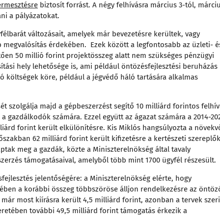
termesztésre
biztosít forrást. A négy felhívásra március 3-tól, márci
ani a pályázatokat.
félbarát változásait, amelyek már bevezetésre kerültek, vagy
megvalósítás érdekében. Ezek között a legfontosabb az üzleti- é
ően 50 millió forint projektösszeg alatt nem szükséges pénzügyi
ítási hely lehetősége is, ami például öntözésfejlesztési beruházás
tó költségek köre, például a jégvédő háló tartására alkalmas
sét szolgálja majd a gépbeszerzést segítő 10 milliárd forintos felhí
k a gazdálkodók számára. Ezzel együtt az ágazat számára a 2014-20
iárd forint került elkülönítésre. Kis Miklós hangsúlyozta a növekv
szakban 62 milliárd forint került kifizetésre a kertészeti szereplő
ptak meg a gazdák, közte a Miniszterelnökség által tavaly
szerzés támogatásaival, amelyből több mint 1700 ügyfél részesült.
sfejlesztés jelentőségére: a Miniszterelnökség elérte, hogy
ében a korábbi összeg többszöröse álljon rendelkezésre az öntöz
már most kiírásra került 4,5 milliárd forint, azonban a tervek szer
eretében további 49,5 milliárd forint támogatás érkezik a