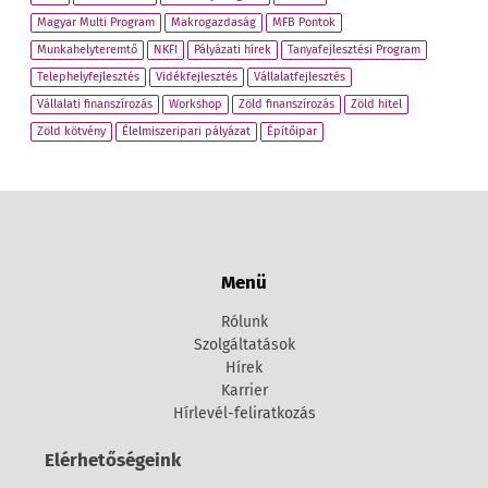
Magyar Multi Program
Makrogazdaság
MFB Pontok
Munkahelyteremtő
NKFI
Pályázati hírek
Tanyafejlesztési Program
Telephelyfejlesztés
Vidékfejlesztés
Vállalatfejlesztés
Vállalati finanszírozás
Workshop
Zöld finanszírozás
Zöld hitel
Zöld kötvény
Élelmiszeripari pályázat
Építőipar
Menü
Rólunk
Szolgáltatások
Hírek
Karrier
Hírlevél-feliratkozás
Elérhetőségeink