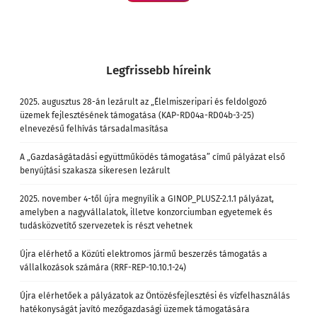
Legfrissebb híreink
2025. augusztus 28-án lezárult az „Élelmiszeripari és feldolgozó
üzemek fejlesztésének támogatása (KAP-RD04a-RD04b-3-25)
elnevezésű felhívás társadalmasítása
A „Gazdaságátadási együttműködés támogatása” című pályázat első
benyújtási szakasza sikeresen lezárult
2025. november 4-től újra megnyílik a GINOP_PLUSZ-2.1.1 pályázat,
amelyben a nagyvállalatok, illetve konzorciumban egyetemek és
tudásközvetítő szervezetek is részt vehetnek
Újra elérhető a Közúti elektromos jármű beszerzés támogatás a
vállalkozások számára (RRF-REP-10.10.1-24)
Újra elérhetőek a pályázatok az Öntözésfejlesztési és vízfelhasználás
hatékonyságát javító mezőgazdasági üzemek támogatására