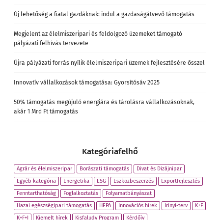
Új lehetőség a fiatal gazdáknak: indul a gazdaságátvevő támogatás
Megjelent az élelmiszeripari és feldolgozó üzemeket támogató
pályázati felhívás tervezete
Újra pályázati forrás nyílik élelmiszeripari üzemek fejlesztésére ősszel
Innovatív vállalkozások támogatása: Gyorsítósáv 2025
50% támogatás megújuló energiára és tárolásra vállalkozásoknak,
akár 1 Mrd Ft támogatás
Kategóriafelhő
Agrár és élelmiszeripar
Borászati támogatás
Divat és Dizájnipar
Egyéb kategória
Energetika
ESG
Eszközbeszerzés
Exportfejlesztés
Fenntarthatóság
Foglalkoztatás
Folyamatbányászat
Hazai egészségipari támogatás
HEPA
Innovációs hírek
Irinyi-terv
K+F
K+F+I
Kiemelt hírek
Kisfaludy Program
Kérdőív