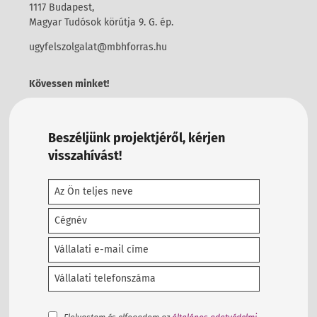
1117 Budapest,
Magyar Tudósok körútja 9. G. ép.
ugyfelszolgalat@mbhforras.hu
Kövessen minket!
Beszéljünk projektjéről, kérjen
visszahívást!