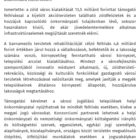
Ismertette: a zöld város kialakítását 13,5 milliárd forinttal támogató
felhívással a kijelölt akcióterületen található zöldfelületek és a
hozzájuk kapcsolódó önkormányzati tulajdonban lévő, sokszor
használaton kívüli, de akár jövedelemtermelésre alkalmas
infrastruktúraelemek megújítását szeretnék elérni.
A barnamezős területek rehabilitációját célzó felhívás 4,6 milliárd
forint értékben járul hozzá a vállalkozások, befektetők és a lakosság
számára vonzó, környezetileg fenntartható városi környezet,
települési arculat kialakításához. Mindezt a városfejlesztés
szempontjából innovatív módszert alkalmazó, új, zöldterületi-
rekreációs, közösségi és kulturális funkciókkal gazdagodó városi
területek létrehozásával valósítanák meg, amelyek javítják a megyék
településeinek általános környezeti állapotát, hozzájárulva
lakosságuk megtartásához.
Támogatási kérelmet a városi jogállású települések helyi
önkormányzatai nyújthatnak be mindkét felhívás esetében, kivéve a
megyei jogú városokat. Konzorciumi partnerek lehetnek a helyi
önkormányzati és nemzetiségi önkormányzati költségvetési irányító
és költségvetési szervek, egyesületek, egyházi jogi személyek,
alapítványok, közalapítványok, országos közút területén megvalósuló
útépítési, útfelújítási munkálatok esetében a jogszabályban