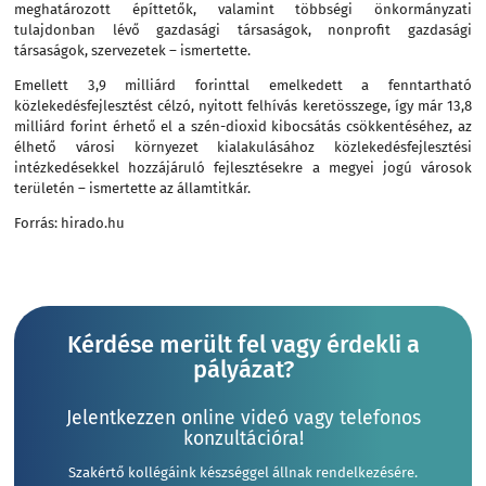
meghatározott építtetők, valamint többségi önkormányzati
tulajdonban lévő gazdasági társaságok, nonprofit gazdasági
társaságok, szervezetek – ismertette.
Emellett 3,9 milliárd forinttal emelkedett a fenntartható
közlekedésfejlesztést célzó, nyitott felhívás keretösszege, így már 13,8
milliárd forint érhető el a szén-dioxid kibocsátás csökkentéséhez, az
élhető városi környezet kialakulásához közlekedésfejlesztési
intézkedésekkel hozzájáruló fejlesztésekre a megyei jogú városok
területén – ismertette az államtitkár.
Forrás: hirado.hu
Kérdése merült fel vagy érdekli a
pályázat?
Jelentkezzen online videó vagy telefonos
konzultációra!
Szakértő kollégáink készséggel állnak rendelkezésére.