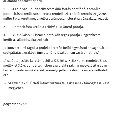
az alábbi pontokat érintik:
1. A Felhívás 1.2 Rendelkezésre álló forrás pontjából technikai
pontosításra került sor, illetve a rendelkezésre álló keretösszeg 2 865
millió Ft-ra került megemelésre arányosan elosztva a 2 szakasz között.
2. Pontosításra került a Felhívás 3.8 Önerő pontja.
3. A Felhívás 5.5 Elszámolható költségek pontja kiegészítésre
került az alábbi szakaszokkal:
„A konzorciumi tagok a projekt keretén belül egymástól anyagot, árut,
szolgáltatást, eszközt, immateriális javakat nem vásárolhatnak.”
„A saját teljesítés keretén belül a 272/2014. (XI.5.) Korm. rendelet 5. sz.
melléklet 3.5.4. pont értelmében a projekt szakmai megvalósításában
közreműködő munkatársak személyi jellegű ráfordításai számolhatók
el.”
VEKOP-1.2.2-15 Üzleti infrastruktúra fejlesztésének támogatása Pest
megyében
palyazat.gov.hu