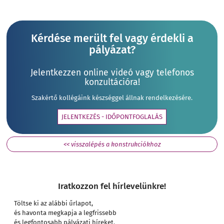
Kérdése merült fel vagy érdekli a
pályázat?
Jelentkezzen online videó vagy telefonos
konzultációra!
Szakértő kollégáink készséggel állnak rendelkezésére.
JELENTKEZÉS - IDŐPONTFOGLALÁS
<< visszalépés a konstrukciókhoz
Iratkozzon fel hírlevelünkre!
Töltse ki az alábbi űrlapot,
és havonta megkapja a legfrissebb
és legfontosabb pályázati híreket.