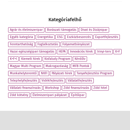
Kategóriafelhő
Agrár és élelmiszeripar
Borászati támogatás
Divat és Dizájnipar
Egyéb kategória
Energetika
ESG
Eszközbeszerzés
Exportfejlesztés
Fenntarthatóság
Foglalkoztatás
Folyamatbányászat
Hazai egészségipari támogatás
HEPA
Innovációs hírek
Irinyi-terv
K+F
K+F+I
Kiemelt hírek
Kisfaludy Program
Kérdőív
Magyar Multi Program
Makrogazdaság
MFB Pontok
Munkahelyteremtő
NKFI
Pályázati hírek
Tanyafejlesztési Program
Telephelyfejlesztés
Vidékfejlesztés
Vállalatfejlesztés
Vállalati finanszírozás
Workshop
Zöld finanszírozás
Zöld hitel
Zöld kötvény
Élelmiszeripari pályázat
Építőipar