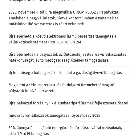
benyújtási szakasza sikeresen lezárult
2025. november 4-től újra megnyílik a GINOP_PLUSZ-2.1.1 pályázat,
amelyben a nagyvállalatok, illetve konzorciumban egyetemek és
tudásközvetítő szervezetek is részt vehetnek
Újra elérhető a Közúti elektromos jármű beszerzés támogatás a
vállalkozások számára (RRF-REP-10.10.1-24)
Újra elérhetőek a pályázatok az Öntözésfejlesztési és vízfelhasználás
hatékonyságát javító mezőgazdasági üzemek támogatására
Új lehetőség a fiatal gazdáknak: indul a gazdaságátvevő támogatás
Megjelent az élelmiszeripari és feldolgozó üzemeket támogató
pályázati felhívás tervezete
Újra pályázati forrás nyílik élelmiszeripari üzemek fejlesztésére ősszel
Innovatív vállalkozások támogatása: Gyorsítósáv 2025
50% támogatás megújuló energiára és tárolásra vállalkozásoknak,
akár 1 Mrd Ft támogatás