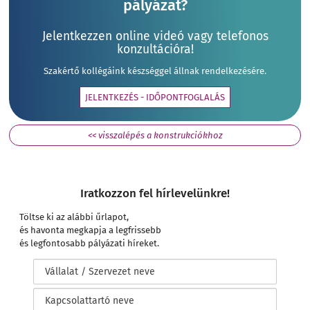
pályázat?
Jelentkezzen online videó vagy telefonos
konzultációra!
Szakértő kollégáink készséggel állnak rendelkezésére.
JELENTKEZÉS - IDŐPONTFOGLALÁS
<< visszalépés a konstrukciókhoz
Iratkozzon fel hírlevelünkre!
Töltse ki az alábbi űrlapot,
és havonta megkapja a legfrissebb
és legfontosabb pályázati híreket.