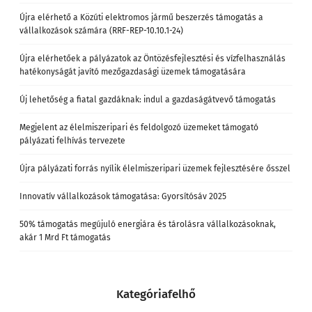
Újra elérhető a Közúti elektromos jármű beszerzés támogatás a
vállalkozások számára (RRF-REP-10.10.1-24)
Újra elérhetőek a pályázatok az Öntözésfejlesztési és vízfelhasználás
hatékonyságát javító mezőgazdasági üzemek támogatására
Új lehetőség a fiatal gazdáknak: indul a gazdaságátvevő támogatás
Megjelent az élelmiszeripari és feldolgozó üzemeket támogató
pályázati felhívás tervezete
Újra pályázati forrás nyílik élelmiszeripari üzemek fejlesztésére ősszel
Innovatív vállalkozások támogatása: Gyorsítósáv 2025
50% támogatás megújuló energiára és tárolásra vállalkozásoknak,
akár 1 Mrd Ft támogatás
Kategóriafelhő