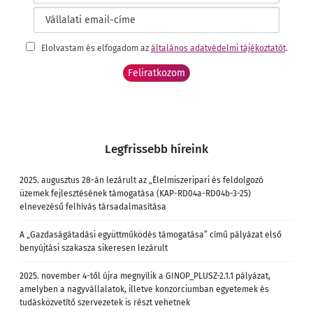
Elolvastam és elfogadom az
általános adatvédelmi tájékoztatót
.
Legfrissebb híreink
2025. augusztus 28-án lezárult az „Élelmiszeripari és feldolgozó
üzemek fejlesztésének támogatása (KAP-RD04a-RD04b-3-25)
elnevezésű felhívás társadalmasítása
A „Gazdaságátadási együttműködés támogatása” című pályázat első
benyújtási szakasza sikeresen lezárult
2025. november 4-től újra megnyílik a GINOP_PLUSZ-2.1.1 pályázat,
amelyben a nagyvállalatok, illetve konzorciumban egyetemek és
tudásközvetítő szervezetek is részt vehetnek