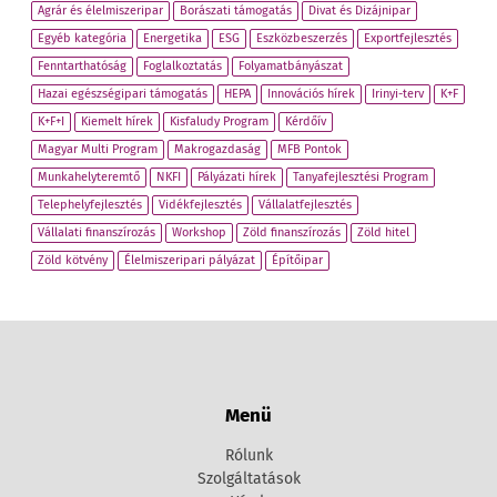
Agrár és élelmiszeripar
Borászati támogatás
Divat és Dizájnipar
Egyéb kategória
Energetika
ESG
Eszközbeszerzés
Exportfejlesztés
Fenntarthatóság
Foglalkoztatás
Folyamatbányászat
Hazai egészségipari támogatás
HEPA
Innovációs hírek
Irinyi-terv
K+F
K+F+I
Kiemelt hírek
Kisfaludy Program
Kérdőív
Magyar Multi Program
Makrogazdaság
MFB Pontok
Munkahelyteremtő
NKFI
Pályázati hírek
Tanyafejlesztési Program
Telephelyfejlesztés
Vidékfejlesztés
Vállalatfejlesztés
Vállalati finanszírozás
Workshop
Zöld finanszírozás
Zöld hitel
Zöld kötvény
Élelmiszeripari pályázat
Építőipar
Menü
Rólunk
Szolgáltatások