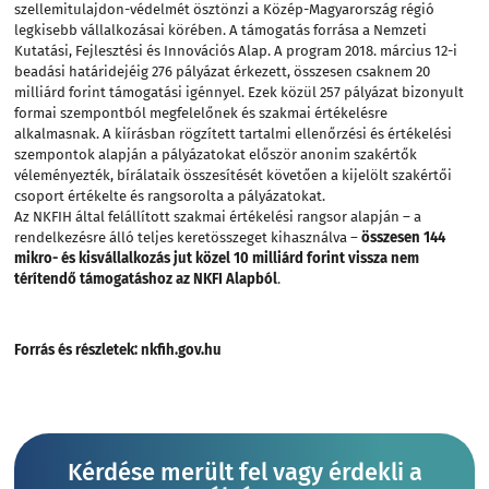
szellemitulajdon-védelmét ösztönzi a Közép-Magyarország régió
legkisebb vállalkozásai körében. A támogatás forrása a Nemzeti
Kutatási, Fejlesztési és Innovációs Alap. A program 2018. március 12-i
beadási határidejéig 276 pályázat érkezett, összesen csaknem 20
milliárd forint támogatási igénnyel. Ezek közül 257 pályázat bizonyult
formai szempontból megfelelőnek és szakmai értékelésre
alkalmasnak. A kiírásban rögzített tartalmi ellenőrzési és értékelési
szempontok alapján a pályázatokat először anonim szakértők
véleményezték, bírálataik összesítését követően a kijelölt szakértői
csoport értékelte és rangsorolta a pályázatokat.
Az NKFIH által felállított szakmai értékelési rangsor alapján – a
rendelkezésre álló teljes keretösszeget kihasználva –
összesen 144
mikro- és kisvállalkozás jut közel 10 milliárd forint vissza nem
térítendő támogatáshoz az NKFI Alapból
.
Forrás és részletek:
nkfih.gov.hu
Kérdése merült fel vagy érdekli a