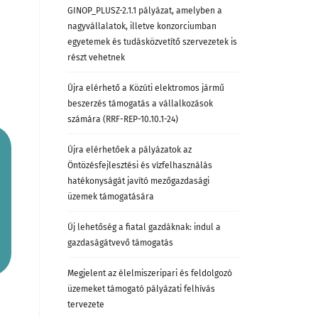
GINOP_PLUSZ-2.1.1 pályázat, amelyben a
nagyvállalatok, illetve konzorciumban
egyetemek és tudásközvetítő szervezetek is
részt vehetnek
Újra elérhető a Közúti elektromos jármű
beszerzés támogatás a vállalkozások
számára (RRF-REP-10.10.1-24)
Újra elérhetőek a pályázatok az
Öntözésfejlesztési és vízfelhasználás
hatékonyságát javító mezőgazdasági
üzemek támogatására
Új lehetőség a fiatal gazdáknak: indul a
gazdaságátvevő támogatás
Megjelent az élelmiszeripari és feldolgozó
üzemeket támogató pályázati felhívás
tervezete