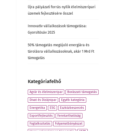
Újra pályázati forrás nyílik élelmiszeripari
üzemek fejlesztésére ősszel
Innovatív vállalkozások támogatása:
Gyorsítósáv 2025
50% támogatás megújuló energiára és
tárolásra vállalkozásoknak, akár 1 Mrd Ft
támogatás
Kategóriafelhő
Agrár és élelmiszeripar
Borászati támogatás
Divat és Dizájnipar
Egyéb kategória
Energetika
ESG
Eszközbeszerzés
Exportfejlesztés
Fenntarthatóság
Foglalkoztatás
Folyamatbányászat