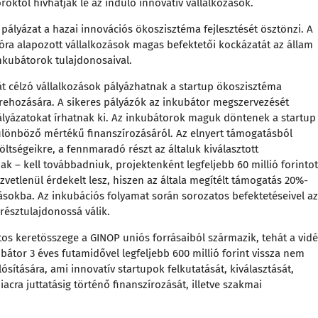
októl hívhatják le az induló innovatív vállalkozások.
 pályázat a hazai innovációs ökoszisztéma fejlesztését ösztönzi. A
óra alapozott vállalkozások magas befektetői kockázatát az állam
nkubátorok tulajdonosaival.
át célzó vállalkozások pályázhatnak a startup ökoszisztéma
étrehozására. A sikeres pályázók az inkubátor megszervezését
lyázatokat írhatnak ki. Az inkubátorok maguk döntenek a startup
különböző mértékű finanszírozásáról. Az elnyert támogatásból
ltségeikre, a fennmaradó részt az általuk kiválasztott
k – kell továbbadniuk, projektenként legfeljebb 60 millió forintot
zvetlenül érdekelt lesz, hiszen az általa megítélt támogatás 20%-
zásokba. Az inkubációs folyamat során sorozatos befektetéseivel az
résztulajdonossá válik.
ntos keretösszege a GINOP uniós forrásaiból származik, tehát a vidé
ubátor 3 éves futamidővel legfeljebb 600 millió forint vissza nem
ítására, ami innovatív startupok felkutatását, kiválasztását,
iacra juttatásig történő finanszírozását, illetve szakmai