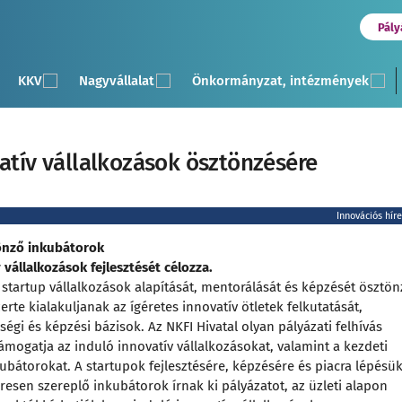
Pály
KKV
Nagyvállalat
Önkormányzat, intézmények
vatív vállalkozások ösztönzésére
Innovációs hír
tönző inkubátorok
vállalkozások fejlesztését célozza.
startup vállalkozások alapítását, mentorálását és képzését ösztö
te kialakuljanak az ígéretes innovatív ötletek felkutatását,
ségi és képzési bázisok. Az NKFI Hivatal olyan pályázati felhívás
mogatja az induló innovatív vállalkozásokat, valamint a kezdeti
ubátorokat. A startupok fejlesztésére, képzésére és piacra lépésü
esen szereplő inkubátorok írnak ki pályázatot, az üzleti alapon