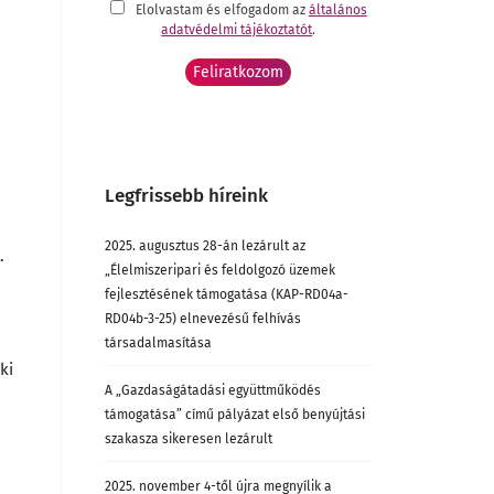
Elolvastam és elfogadom az
általános
adatvédelmi tájékoztatót
.
Legfrissebb híreink
2025. augusztus 28-án lezárult az
.
„Élelmiszeripari és feldolgozó üzemek
fejlesztésének támogatása (KAP-RD04a-
RD04b-3-25) elnevezésű felhívás
társadalmasítása
ki
A „Gazdaságátadási együttműködés
támogatása” című pályázat első benyújtási
szakasza sikeresen lezárult
2025. november 4-től újra megnyílik a