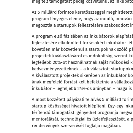
megítélt támogatást pedig közvetlenül az inkubátor
Az 5 milliárd forintos keretösszeggel meghirdetett
program lényeges eleme, hogy az induló, innováci
megosztja a startupok fejlesztésére szakosodott i
A program első fázisában az inkubátorok alapítás
fejlesztésére elkülönített forrásokért inkubátor l
követően már közvetlenül a startupoknak szóló pá
projektek kiválasztásáról és indokoltság szerint 
legfeljebb 20%-ot használhatnak saját működési kö
kedvezményezetteknek – a kiválasztott startupokna
A kiválasztott projektek sikerében az inkubátor kö
ának megfelelő forrást kell befektetnie a vállalko
inkubátor – legfeljebb 24%-os arányban – maga is 
A most közzétett pályázati felhívás 5 milliárd fori
startup közösséget hivatott kiépíteni. Egy-egy ink
térítendő támogatást igényelhet programja megvalós
mentorálását, technológiai és üzletfejlesztését, a p
rendezvények szervezését foglalja magában.