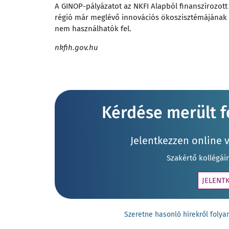
A GINOP-pályázatot az NKFI Alapból finanszírozott 
régió már meglévő innovációs ökoszisztémájának er
nem használhatók fel.
nkfih.gov.hu
Kérdése merült fe
Jelentkezzen online 
Szakértő kollégái
JELENT
Szeretne hasonló hírekről fol