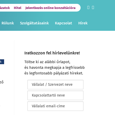
ázatok
Hitel
Jelentkezés online konzultációra
Rólunk
Szolgáltatásaink
Kapcsolat
Hírek
Iratkozzon fel hírlevelünkre!
Töltse ki az alábbi űrlapot,
ek
és havonta megkapja a legfrissebb
és legfontosabb pályázati híreket.
nző
k