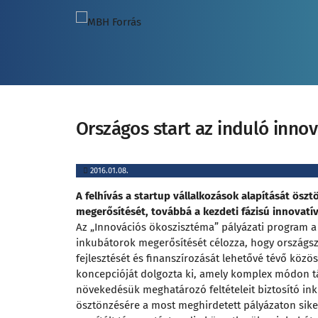
Országos start az induló inno
2016.01.08.
A felhívás a startup vállalkozások alapítását ösz
megerősítését, továbbá a kezdeti fázisú innovatív 
Az „Innovációs ökoszisztéma” pályázati program a 
inkubátorok megerősítését célozza, hogy országszer
fejlesztését és finanszírozását lehetővé tévő közös
koncepcióját dolgozta ki, amely komplex módon tá
növekedésük meghatározó feltételeit biztosító ink
ösztönzésére a most meghirdetett pályázaton siker