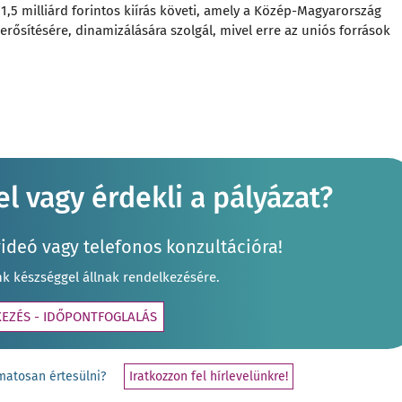
1,5 milliárd forintos kiírás követi, amely a Közép-Magyarország
ősítésére, dinamizálására szolgál, mivel erre az uniós források
l vagy érdekli a pályázat?
videó vagy telefonos konzultációra!
nk készséggel állnak rendelkezésére.
KEZÉS - IDŐPONTFOGLALÁS
yamatosan értesülni?
Iratkozzon fel hírlevelünkre!