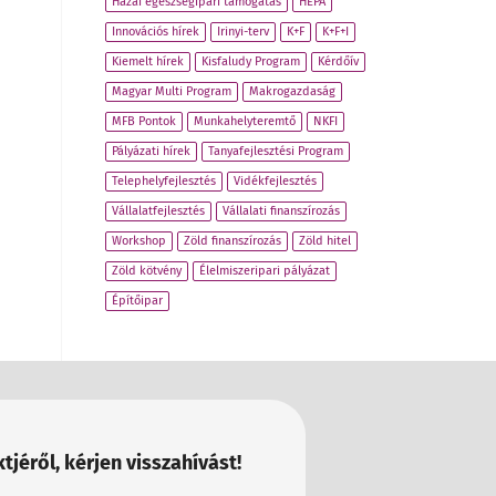
Hazai egészségipari támogatás
HEPA
Innovációs hírek
Irinyi-terv
K+F
K+F+I
Kiemelt hírek
Kisfaludy Program
Kérdőív
Magyar Multi Program
Makrogazdaság
MFB Pontok
Munkahelyteremtő
NKFI
Pályázati hírek
Tanyafejlesztési Program
Telephelyfejlesztés
Vidékfejlesztés
Vállalatfejlesztés
Vállalati finanszírozás
Workshop
Zöld finanszírozás
Zöld hitel
Zöld kötvény
Élelmiszeripari pályázat
Építőipar
tjéről, kérjen visszahívást!