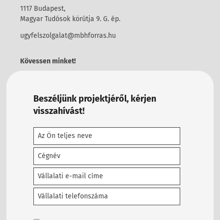
1117 Budapest,
Magyar Tudósok körútja 9. G. ép.
ugyfelszolgalat@mbhforras.hu
Kövessen minket!
Beszéljünk projektjéről, kérjen
visszahívást!