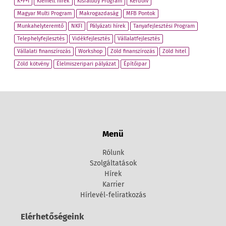
K+F+I
Kiemelt hírek
Kisfaludy Program
Kérdőív
Magyar Multi Program
Makrogazdaság
MFB Pontok
Munkahelyteremtő
NKFI
Pályázati hírek
Tanyafejlesztési Program
Telephelyfejlesztés
Vidékfejlesztés
Vállalatfejlesztés
Vállalati finanszírozás
Workshop
Zöld finanszírozás
Zöld hitel
Zöld kötvény
Élelmiszeripari pályázat
Építőipar
Menü
Rólunk
Szolgáltatások
Hírek
Karrier
Hírlevél-feliratkozás
Elérhetőségeink