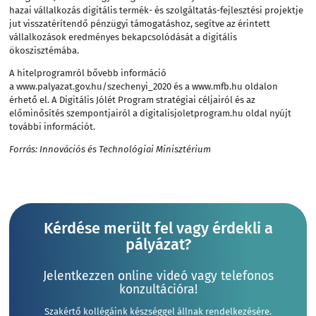
hazai vállalkozás digitális termék- és szolgáltatás-fejlesztési projektje
jut visszatérítendő pénzügyi támogatáshoz, segítve az érintett
vállalkozások eredményes bekapcsolódását a digitális
ökoszisztémába.
A hitelprogramról bővebb információ
a
www.palyazat.gov.hu/szechenyi_2020
és a
www.mfb.hu
oldalon
érhető el. A Digitális Jólét Program stratégiai céljairól és az
előminősítés szempontjairól a
digitalisjoletprogram.hu
oldal nyújt
további információt.
Forrás: Innovációs és Technológiai Minisztérium
Kérdése merült fel vagy érdekli a
pályázat?
Jelentkezzen online videó vagy telefonos
konzultációra!
Szakértő kollégáink készséggel állnak rendelkezésére.