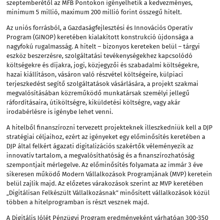
szeptemberétől az MFB Pontokon igényelhetik a kedvezményes,
minimum 5 millió, maximum 200 millió forint összegű hitelt.
Az uniós forrásból, a Gazdaságfejlesztési és Innovációs Operatív
Program (GINOP) keretében kialakított konstrukció újdonsága a
nagyfokú rugalmasság. A hitelt – bizonyos kereteken belül – tárgyi
eszköz beszerzésre, szolgáltatási tevékenységekhez kapcsolódó
költségekre és díjakra, jogi, közjegyzői és szabadalmi költségekre,
hazai kiállításon, vásáron való részvétel költségeire, külpiaci
terjeszkedést segítő szolgáltatások vásárlására, a projekt szakmai
megvalósításában közreműködő munkatársak személyi jellegű
ráfordításaira, útiköltségre, kiküldetési költségre, vagy akár
irodabérlésre is igénybe lehet venni.
A hitelből finanszírozni tervezett projekteknek illeszkedniük kell a DJP
stratégiai céljaihoz, ezért az igényeket egy előminősítés keretében a
DJP által felkért ágazati digitalizációs szakértők véleményezik az
innovatív tartalom, a megvalósíthatóság és a finanszírozhatóság
szempontjait mérlegelve. Az előminősítés folyamata az immár 3 éve
sikeresen működő Modern Vállalkozások Programjának (MVP) keretein
belül zajlik majd. Az előzetes várakozások szerint az MVP keretében
„Digitálisan Felkészült Vállalkozásnak” minősített vállalkozások közül
többen a hitelprogramban is részt vesznek majd.
A Digitális Jólét Pénzügyi Program eredményeként várhatóan 300-350