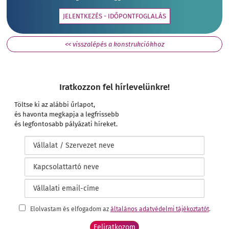
JELENTKEZÉS - IDŐPONTFOGLALÁS
<< visszalépés a konstrukciókhoz
Iratkozzon fel hírlevelünkre!
Töltse ki az alábbi űrlapot,
és havonta megkapja a legfrissebb
és legfontosabb pályázati híreket.
Elolvastam és elfogadom az
általános adatvédelmi tájékoztatót
.