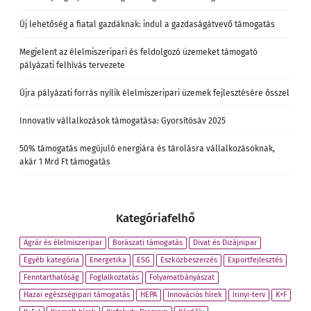
Új lehetőség a fiatal gazdáknak: indul a gazdaságátvevő támogatás
Megjelent az élelmiszeripari és feldolgozó üzemeket támogató
pályázati felhívás tervezete
Újra pályázati forrás nyílik élelmiszeripari üzemek fejlesztésére ősszel
Innovatív vállalkozások támogatása: Gyorsítósáv 2025
50% támogatás megújuló energiára és tárolásra vállalkozásoknak,
akár 1 Mrd Ft támogatás
Kategóriafelhő
Agrár és élelmiszeripar
Borászati támogatás
Divat és Dizájnipar
Egyéb kategória
Energetika
ESG
Eszközbeszerzés
Exportfejlesztés
Fenntarthatóság
Foglalkoztatás
Folyamatbányászat
Hazai egészségipari támogatás
HEPA
Innovációs hírek
Irinyi-terv
K+F