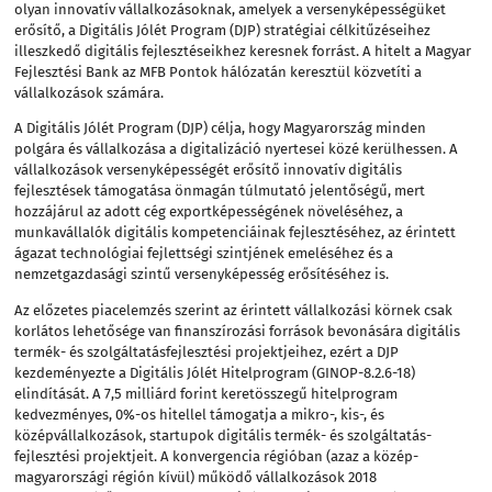
olyan innovatív vállalkozásoknak, amelyek a versenyképességüket
erősítő, a Digitális Jólét Program (DJP) stratégiai célkitűzéseihez
illeszkedő digitális fejlesztéseikhez keresnek forrást. A hitelt a Magyar
Fejlesztési Bank az MFB Pontok hálózatán keresztül közvetíti a
vállalkozások számára.
A Digitális Jólét Program (DJP) célja, hogy Magyarország minden
polgára és vállalkozása a digitalizáció nyertesei közé kerülhessen. A
vállalkozások versenyképességét erősítő innovatív digitális
fejlesztések támogatása önmagán túlmutató jelentőségű, mert
hozzájárul az adott cég exportképességének növeléséhez, a
munkavállalók digitális kompetenciáinak fejlesztéséhez, az érintett
ágazat technológiai fejlettségi szintjének emeléséhez és a
nemzetgazdasági szintű versenyképesség erősítéséhez is.
Az előzetes piacelemzés szerint az érintett vállalkozási körnek csak
korlátos lehetősége van finanszírozási források bevonására digitális
termék- és szolgáltatásfejlesztési projektjeihez, ezért a DJP
kezdeményezte a Digitális Jólét Hitelprogram (GINOP-8.2.6-18)
elindítását. A 7,5 milliárd forint keretösszegű hitelprogram
kedvezményes, 0%-os hitellel támogatja a mikro-, kis-, és
középvállalkozások, startupok digitális termék- és szolgáltatás-
fejlesztési projektjeit. A konvergencia régióban (azaz a közép-
magyarországi régión kívül) működő vállalkozások 2018