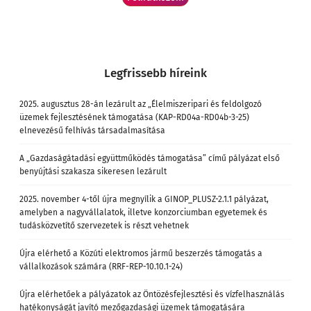
Legfrissebb híreink
2025. augusztus 28-án lezárult az „Élelmiszeripari és feldolgozó
üzemek fejlesztésének támogatása (KAP-RD04a-RD04b-3-25)
elnevezésű felhívás társadalmasítása
A „Gazdaságátadási együttműködés támogatása” című pályázat első
benyújtási szakasza sikeresen lezárult
2025. november 4-től újra megnyílik a GINOP_PLUSZ-2.1.1 pályázat,
amelyben a nagyvállalatok, illetve konzorciumban egyetemek és
tudásközvetítő szervezetek is részt vehetnek
Újra elérhető a Közúti elektromos jármű beszerzés támogatás a
vállalkozások számára (RRF-REP-10.10.1-24)
Újra elérhetőek a pályázatok az Öntözésfejlesztési és vízfelhasználás
hatékonyságát javító mezőgazdasági üzemek támogatására