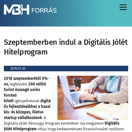
Menü
Szeptemberben indul a Digitális Jólét
Hitelprogram
2018.07.20.
2018 szeptemberétől 0%-
os,
legfeljebb
200 millió
forint összegű uniós
forrású
hitelt
igényelhetnek
digitá
lis fejlesztéseikhez a hazai
kis- és közepes, illetve
startup vállalkozások
. A
Digitális Jólét Pénzügyi Program keretében ma megjelent
Digitális
Jólét Hitelprogram
célja, hogy kedvezményes finanszírozást nyújtson