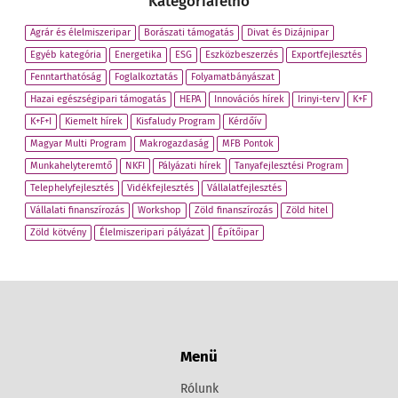
Kategóriafelhő
Agrár és élelmiszeripar
Borászati támogatás
Divat és Dizájnipar
Egyéb kategória
Energetika
ESG
Eszközbeszerzés
Exportfejlesztés
Fenntarthatóság
Foglalkoztatás
Folyamatbányászat
Hazai egészségipari támogatás
HEPA
Innovációs hírek
Irinyi-terv
K+F
K+F+I
Kiemelt hírek
Kisfaludy Program
Kérdőív
Magyar Multi Program
Makrogazdaság
MFB Pontok
Munkahelyteremtő
NKFI
Pályázati hírek
Tanyafejlesztési Program
Telephelyfejlesztés
Vidékfejlesztés
Vállalatfejlesztés
Vállalati finanszírozás
Workshop
Zöld finanszírozás
Zöld hitel
Zöld kötvény
Élelmiszeripari pályázat
Építőipar
Menü
Rólunk