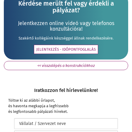
Kérdése merült fel vagy érdekli a
pályázat?
Jelentkezzen online videó vagy telefonos
konzultációra!
Szakértő kollégáink készséggel állnak rendelkezésére.
JELENTKEZÉS - IDŐPONTFOGLALÁS
<< visszalépés a konstrukciókhoz
Iratkozzon fel hírlevelünkre!
Töltse ki az alábbi űrlapot,
és havonta megkapja a legfrissebb
és legfontosabb pályázati híreket.