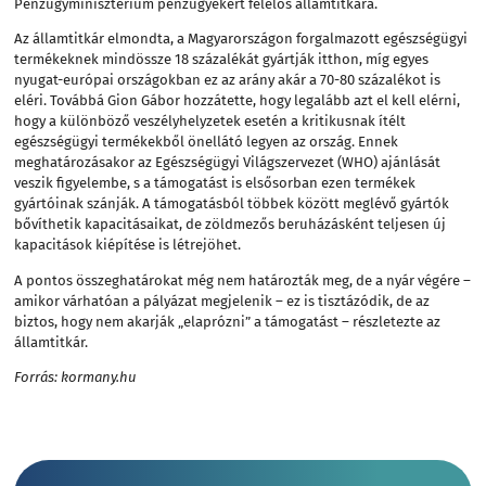
Pénzügyminisztérium pénzügyekért felelős államtitkára.
Az államtitkár elmondta, a Magyarországon forgalmazott egészségügyi
termékeknek mindössze 18 százalékát gyártják itthon, míg egyes
nyugat-európai országokban ez az arány akár a 70-80 százalékot is
eléri. Továbbá Gion Gábor hozzátette, hogy legalább azt el kell elérni,
hogy a különböző veszélyhelyzetek esetén a kritikusnak ítélt
egészségügyi termékekből önellátó legyen az ország. Ennek
meghatározásakor az Egészségügyi Világszervezet (WHO) ajánlását
veszik figyelembe, s a támogatást is elsősorban ezen termékek
gyártóinak szánják. A támogatásból többek között meglévő gyártók
bővíthetik kapacitásaikat, de zöldmezős beruházásként teljesen új
kapacitások kiépítése is létrejöhet.
A pontos összeghatárokat még nem határozták meg, de a nyár végére –
amikor várhatóan a pályázat megjelenik – ez is tisztázódik, de az
biztos, hogy nem akarják „elaprózni” a támogatást – részletezte az
államtitkár.
Forrás: kormany.hu