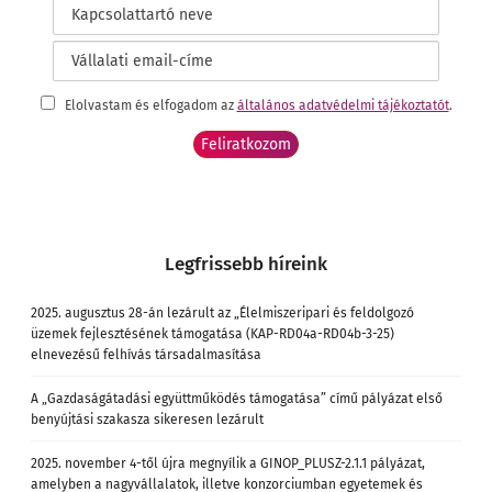
Elolvastam és elfogadom az
általános adatvédelmi tájékoztatót
.
Legfrissebb híreink
2025. augusztus 28-án lezárult az „Élelmiszeripari és feldolgozó
üzemek fejlesztésének támogatása (KAP-RD04a-RD04b-3-25)
elnevezésű felhívás társadalmasítása
A „Gazdaságátadási együttműködés támogatása” című pályázat első
benyújtási szakasza sikeresen lezárult
2025. november 4-től újra megnyílik a GINOP_PLUSZ-2.1.1 pályázat,
amelyben a nagyvállalatok, illetve konzorciumban egyetemek és