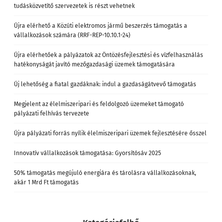
tudásközvetítő szervezetek is részt vehetnek
Újra elérhető a Közúti elektromos jármű beszerzés támogatás a
vállalkozások számára (RRF-REP-10.10.1-24)
Újra elérhetőek a pályázatok az Öntözésfejlesztési és vízfelhasználás
hatékonyságát javító mezőgazdasági üzemek támogatására
Új lehetőség a fiatal gazdáknak: indul a gazdaságátvevő támogatás
Megjelent az élelmiszeripari és feldolgozó üzemeket támogató
pályázati felhívás tervezete
Újra pályázati forrás nyílik élelmiszeripari üzemek fejlesztésére ősszel
Innovatív vállalkozások támogatása: Gyorsítósáv 2025
50% támogatás megújuló energiára és tárolásra vállalkozásoknak,
akár 1 Mrd Ft támogatás