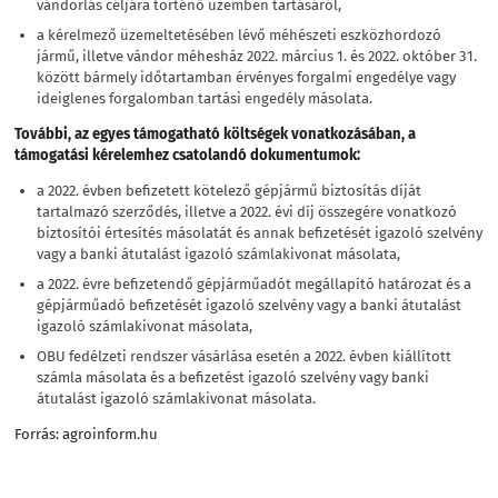
vándorlás céljára történő üzemben tartásáról,
a kérelmező üzemeltetésében lévő méhészeti eszközhordozó
jármű, illetve vándor méhesház 2022. március 1. és 2022. október 31.
között bármely időtartamban érvényes forgalmi engedélye vagy
ideiglenes forgalomban tartási engedély másolata.
További, az egyes támogatható költségek vonatkozásában, a
támogatási kérelemhez csatolandó dokumentumok:
a 2022. évben befizetett kötelező gépjármű biztosítás díját
tartalmazó szerződés, illetve a 2022. évi díj összegére vonatkozó
biztosítói értesítés másolatát és annak befizetését igazoló szelvény
vagy a banki átutalást igazoló számlakivonat másolata,
a 2022. évre befizetendő gépjárműadót megállapító határozat és a
gépjárműadó befizetését igazoló szelvény vagy a banki átutalást
igazoló számlakivonat másolata,
OBU fedélzeti rendszer vásárlása esetén a 2022. évben kiállított
számla másolata és a befizetést igazoló szelvény vagy banki
átutalást igazoló számlakivonat másolata.
Forrás:
agroinform.hu