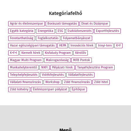
Kategóriafelhő
Agrár és élelmiszeripar
Borászati támogatás
Divat és Dizájnipar
Egyéb kategória
Energetika
ESG
Eszközbeszerzés
Exportfejlesztés
Fenntarthatóság
Foglalkoztatás
Folyamatbányászat
Hazai egészségipari támogatás
HEPA
Innovációs hírek
Irinyi-terv
K+F
K+F+I
Kiemelt hírek
Kisfaludy Program
Kérdőív
Magyar Multi Program
Makrogazdaság
MFB Pontok
Munkahelyteremtő
NKFI
Pályázati hírek
Tanyafejlesztési Program
Telephelyfejlesztés
Vidékfejlesztés
Vállalatfejlesztés
Vállalati finanszírozás
Workshop
Zöld finanszírozás
Zöld hitel
Zöld kötvény
Élelmiszeripari pályázat
Építőipar
Menü