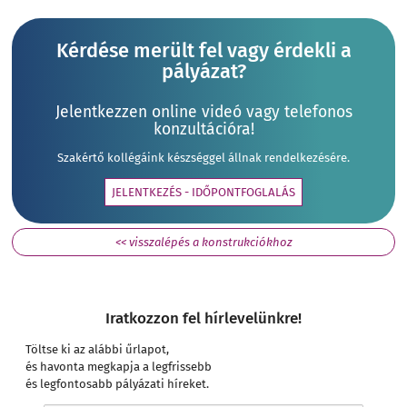
Kérdése merült fel vagy érdekli a
pályázat?
Jelentkezzen online videó vagy telefonos
konzultációra!
Szakértő kollégáink készséggel állnak rendelkezésére.
JELENTKEZÉS - IDŐPONTFOGLALÁS
<< visszalépés a konstrukciókhoz
Iratkozzon fel hírlevelünkre!
Töltse ki az alábbi űrlapot,
és havonta megkapja a legfrissebb
és legfontosabb pályázati híreket.