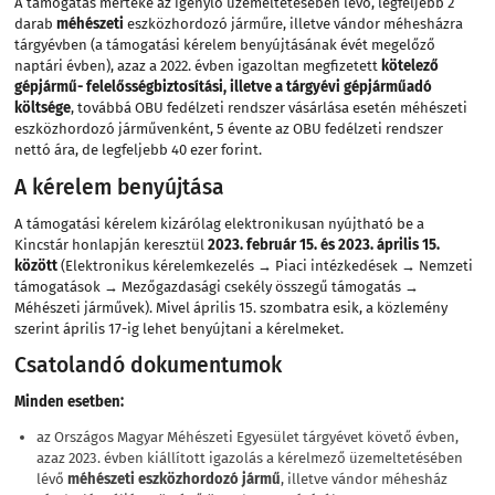
A támogatás mértéke az igénylő üzemeltetésében lévő, legfeljebb 2
darab
méhészeti
eszközhordozó járműre, illetve vándor méhesházra
tárgyévben (a támogatási kérelem benyújtásának évét megelőző
naptári évben), azaz a 2022. évben igazoltan megfizetett
kötelező
gépjármű- felelősségbiztosítási, illetve a tárgyévi gépjárműadó
költsége
, továbbá OBU fedélzeti rendszer vásárlása esetén méhészeti
eszközhordozó járművenként, 5 évente az OBU fedélzeti rendszer
nettó ára, de legfeljebb 40 ezer forint.
A kérelem benyújtása
A támogatási kérelem kizárólag elektronikusan nyújtható be a
Kincstár honlapján keresztül
2023. február 15. és 2023. április 15.
között
(Elektronikus kérelemkezelés → Piaci intézkedések → Nemzeti
támogatások → Mezőgazdasági csekély összegű támogatás →
Méhészeti járművek). Mivel április 15. szombatra esik, a közlemény
szerint április 17-ig lehet benyújtani a kérelmeket.
Csatolandó dokumentumok
Minden esetben:
az Országos Magyar Méhészeti Egyesület tárgyévet követő évben,
azaz 2023. évben kiállított igazolás a kérelmező üzemeltetésében
lévő
méhészeti eszközhordozó jármű
, illetve vándor méhesház