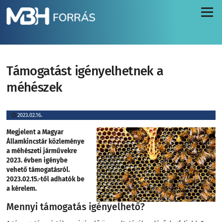
Menü
Támogatást igényelhetnek a
méhészek
2023.02.16.
Megjelent a Magyar
Államkincstár közleménye
a méhészeti járművekre
2023. évben igénybe
vehető támogatásról.
2023.02.15.-től adhatók be
a kérelem.
Mennyi támogatás igényelhető?