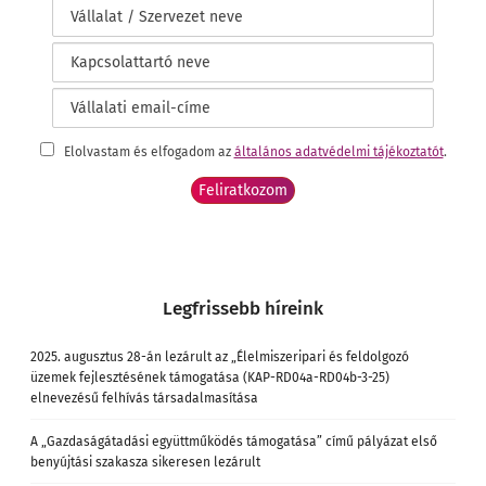
Elolvastam és elfogadom az
általános adatvédelmi tájékoztatót
.
Legfrissebb híreink
2025. augusztus 28-án lezárult az „Élelmiszeripari és feldolgozó
üzemek fejlesztésének támogatása (KAP-RD04a-RD04b-3-25)
elnevezésű felhívás társadalmasítása
A „Gazdaságátadási együttműködés támogatása” című pályázat első
benyújtási szakasza sikeresen lezárult