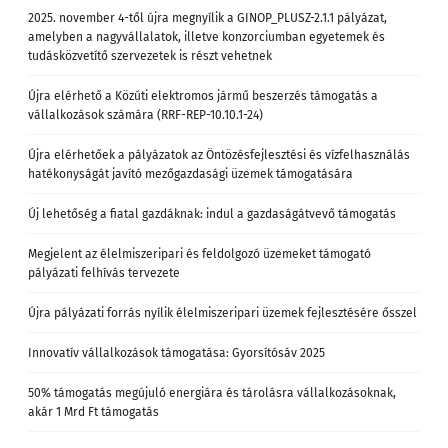
2025. november 4-től újra megnyílik a GINOP_PLUSZ-2.1.1 pályázat,
amelyben a nagyvállalatok, illetve konzorciumban egyetemek és
tudásközvetítő szervezetek is részt vehetnek
Újra elérhető a Közúti elektromos jármű beszerzés támogatás a
vállalkozások számára (RRF-REP-10.10.1-24)
Újra elérhetőek a pályázatok az Öntözésfejlesztési és vízfelhasználás
hatékonyságát javító mezőgazdasági üzemek támogatására
Új lehetőség a fiatal gazdáknak: indul a gazdaságátvevő támogatás
Megjelent az élelmiszeripari és feldolgozó üzemeket támogató
pályázati felhívás tervezete
Újra pályázati forrás nyílik élelmiszeripari üzemek fejlesztésére ősszel
Innovatív vállalkozások támogatása: Gyorsítósáv 2025
50% támogatás megújuló energiára és tárolásra vállalkozásoknak,
akár 1 Mrd Ft támogatás