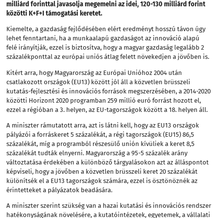
milliárd forinttal javasolja megemelni az idei, 120-130 milliárd forint
közötti K+F+I támogatási keretet.
Kiemelte, a gazdaság fejlődésében elért eredményt hosszú távon úgy
lehet fenntartani, ha a munkaalapú gazdaságot az innováció alapú
felé irányítják, ezzel is biztosítva, hogy a magyar gazdaság legalább 2
százalékponttal az európai uniós átlag felett növekedjen a jövőben is.
Kitért arra, hogy Magyarország az Európai Unióhoz 2004 után
csatlakozott országok (EU13) között jól áll a közvetlen brüsszeli
kutatás-fejlesztési és innovációs források megszerzésében, a 2014-2020
közötti Horizont 2020 programban 259 millió euró forrást hozott el,
ezzel a régióban a 3. helyen, az EU-tagországok között a 18. helyen áll.
A miniszter rámutatott arra, azt is látni kell, hogy az EU13 országok
pályázói a forráskeret 5 százalékát, a régi tagországok (EU15) 86,5
százalékát, míg a programból részesülő unión kívüliek a keret 8,5
százalékát tudták elnyerni. Magyarország a 95-5 százalék arány
változtatása érdekében a különböző tárgyalásokon azt az álláspontot
képviseli, hogy a jövőben a közvetlen brüsszeli keret 20 százalékát
különítsék el a EU13 tagországok számára, ezzel is ösztönöznék az
érintetteket a pályázatok beadására.
A miniszter szerint szükség van a hazai kutatási és innovációs rendszer
hatékonyságának növelésére, a kutatóintézetek, egyetemek, a vállalati