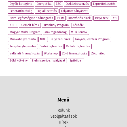
Egyéb kategória
Energetika
ESG
Eszközbeszerzés
Exportfejlesztés
Fenntarthatóság
Foglalkoztatás
Folyamatbányászat
Hazai egészségipari támogatás
HEPA
Innovációs hírek
Irinyi-terv
K+F
K+F+I
Kiemelt hírek
Kisfaludy Program
Kérdőív
Magyar Multi Program
Makrogazdaság
MFB Pontok
Munkahelyteremtő
NKFI
Pályázati hírek
Tanyafejlesztési Program
Telephelyfejlesztés
Vidékfejlesztés
Vállalatfejlesztés
Vállalati finanszírozás
Workshop
Zöld finanszírozás
Zöld hitel
Zöld kötvény
Élelmiszeripari pályázat
Építőipar
Menü
Rólunk
Szolgáltatások
Hírek