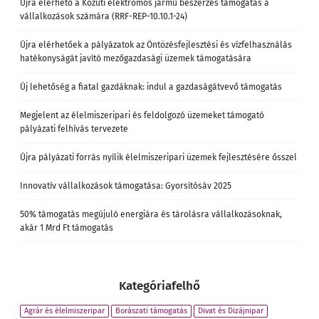
Újra elérhető a Közúti elektromos jármű beszerzés támogatás a
vállalkozások számára (RRF-REP-10.10.1-24)
Újra elérhetőek a pályázatok az Öntözésfejlesztési és vízfelhasználás
hatékonyságát javító mezőgazdasági üzemek támogatására
Új lehetőség a fiatal gazdáknak: indul a gazdaságátvevő támogatás
Megjelent az élelmiszeripari és feldolgozó üzemeket támogató
pályázati felhívás tervezete
Újra pályázati forrás nyílik élelmiszeripari üzemek fejlesztésére ősszel
Innovatív vállalkozások támogatása: Gyorsítósáv 2025
50% támogatás megújuló energiára és tárolásra vállalkozásoknak,
akár 1 Mrd Ft támogatás
Kategóriafelhő
Agrár és élelmiszeripar
Borászati támogatás
Divat és Dizájnipar