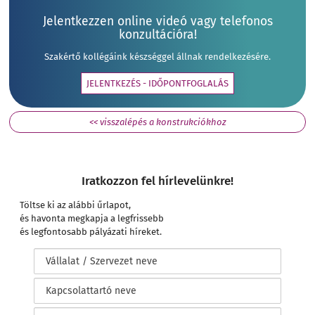
Jelentkezzen online videó vagy telefonos
konzultációra!
Szakértő kollégáink készséggel állnak rendelkezésére.
JELENTKEZÉS - IDŐPONTFOGLALÁS
<< visszalépés a konstrukciókhoz
Iratkozzon fel hírlevelünkre!
Töltse ki az alábbi űrlapot,
és havonta megkapja a legfrissebb
és legfontosabb pályázati híreket.