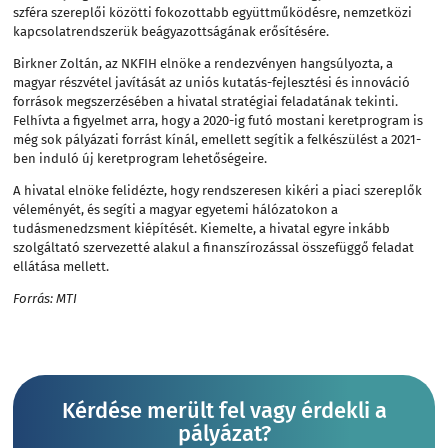
szféra szereplői közötti fokozottabb együttműködésre, nemzetközi
kapcsolatrendszerük beágyazottságának erősítésére.
Birkner Zoltán, az NKFIH elnöke a rendezvényen hangsúlyozta, a
magyar részvétel javítását az uniós kutatás-fejlesztési és innováció
források megszerzésében a hivatal stratégiai feladatának tekinti.
Felhívta a figyelmet arra, hogy a 2020-ig futó mostani keretprogram is
még sok pályázati forrást kínál, emellett segítik a felkészülést a 2021-
ben induló új keretprogram lehetőségeire.
A hivatal elnöke felidézte, hogy rendszeresen kikéri a piaci szereplők
véleményét, és segíti a magyar egyetemi hálózatokon a
tudásmenedzsment kiépítését. Kiemelte, a hivatal egyre inkább
szolgáltató szervezetté alakul a finanszírozással összefüggő feladat
ellátása mellett.
Forrás: MTI
Kérdése merült fel vagy érdekli a
pályázat?