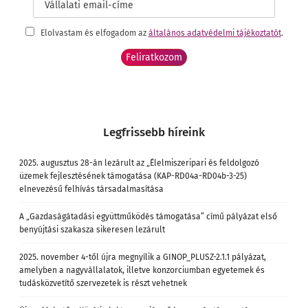
Elolvastam és elfogadom az
általános adatvédelmi tájékoztatót
.
Legfrissebb híreink
2025. augusztus 28-án lezárult az „Élelmiszeripari és feldolgozó
üzemek fejlesztésének támogatása (KAP-RD04a-RD04b-3-25)
elnevezésű felhívás társadalmasítása
A „Gazdaságátadási együttműködés támogatása” című pályázat első
benyújtási szakasza sikeresen lezárult
2025. november 4-től újra megnyílik a GINOP_PLUSZ-2.1.1 pályázat,
amelyben a nagyvállalatok, illetve konzorciumban egyetemek és
tudásközvetítő szervezetek is részt vehetnek