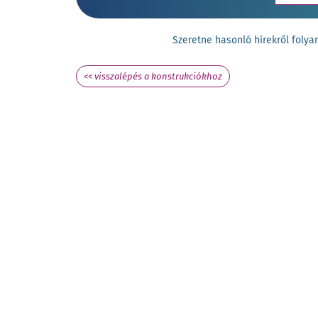
Szeretne hasonló hírekről fol
<< visszalépés a konstrukciókhoz