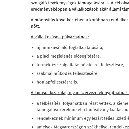
szolgáló tevékenységek támogatására is. A cél oly
eredményeképpen a vállalkozások akár állami tám
A módosítás következtében a korábban rendelkezésr
nőtt.
A vállalkozások pályázhatnak:
új munkavállaló foglalkoztatására,
a piaci megjelenés elősegítésére,
termék-és szolgáltatásbővítésre, fejlesztésre,
szakmai működés fejlesztésére
honlapfejlesztésre is.
A kiírásra kizárólag olyan szervezetek nyújthatnak
a felkészítési folyamatban részt vettek, a kieme
támogatási kérelmüket a tanúsítvány kiadásána
rendelkeznek minimum egy lezárt teljes üzleti é
amelyek Magyarországon székhellyel rendelkező