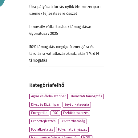
Újra pályázati forrás nyílik élelmiszeripari
üzemek fejlesztésére ősszel
Innovatív vállalkozások támogatása:
Gyorsítósáv 2025
50% támogatás megújuló energiára és
tárolásra vállalkozásoknak, akár 1 Mrd Ft
támogatás
Kategóriafelhő
Agrár és élelmiszeripar
Borászati támogatás
Divat és Dizájnipar
Egyéb kategória
Energetika
ESG
Eszközbeszerzés
Exportfejlesztés
Fenntarthatóság
Foglalkoztatás
Folyamatbányászat
Hazai egészségipari támogatás
HEPA