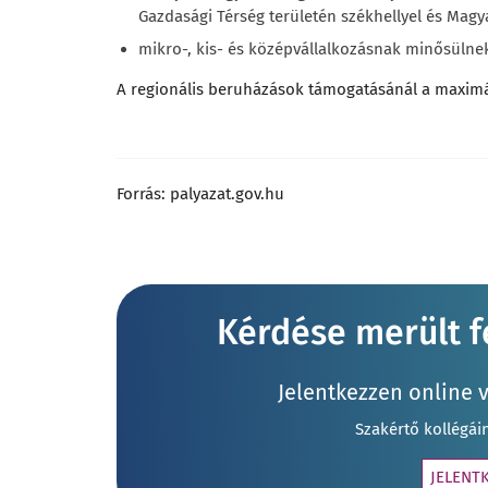
Gazdasági Térség területén székhellyel és Magy
mikro-, kis- és középvállalkozásnak minősülne
A regionális beruházások támogatásánál a maximá
Forrás: palyazat.gov.hu
Kérdése merült fe
Jelentkezzen online 
Szakértő kollégái
JELENT