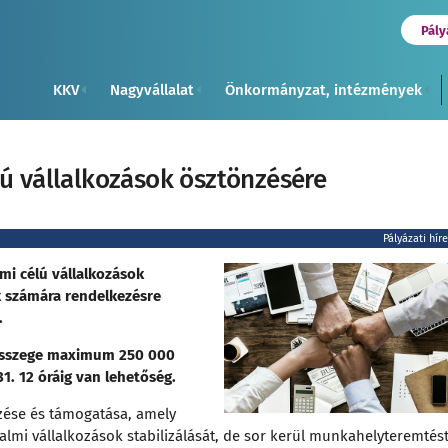
Pály
KKV
Nagyvállalat
Önkormányzat, intézmények
lú vállalkozások ösztönzésére
Pályázati hír
mi célú vállalkozások
k számára rendelkezésre
.
 összege maximum 250 000
1. 12 óráig van lehetőség.
nzése és támogatása, amely
lmi vállalkozások stabilizálását, de sor kerül munkahelyteremtés