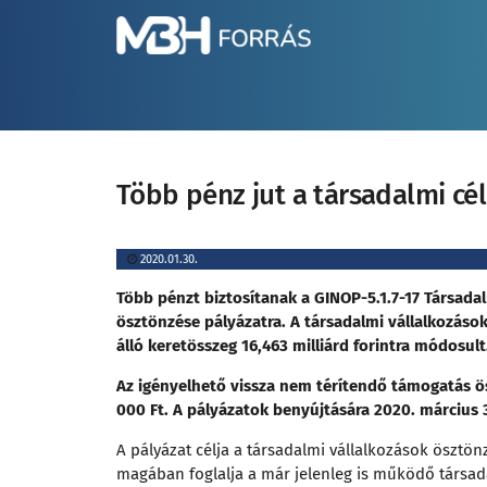
Több pénz jut a társadalmi cé
2020.01.30.
Több pénzt biztosítanak a GINOP-5.1.7-17 Társadal
ösztönzése pályázatra. A társadalmi vállalkozáso
álló keretösszeg 16,463 milliárd forintra módosult
Az igényelhető vissza nem térítendő támogatás
000 Ft. A pályázatok benyújtására 2020. március 3
A pályázat célja a társadalmi vállalkozások ösztö
magában foglalja a már jelenleg is működő társada