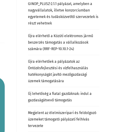
GINOP_PLUSZ-2.1.1 pályázat, amelyben a
nagyvállalatok, illetve konzorciumban
egyetemek és tudásközvetítő szervezetek is
részt vehetnek
Újra elérhető a Közúti elektromos jármű
beszerzés támogatás a vállalkozások
számára (RRF-REP-10.10.1-24)
Újra elérhetőek a pályázatok az
Öntözésfejlesztési és vízfelhasználás
hatékonyságát javító mezőgazdasági
üzemek támogatására
Új lehetőség a fiatal gazdáknak: indul a
gazdaságátvevő támogatás
Megjelent az élelmiszeripari és feldolgozó
üzemeket támogató pályázati felhívás
tervezete