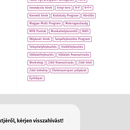
Innovációs hírek
Irinyi-terv
K+F
K+F+I
Kiemelt hírek
Kisfaludy Program
Kérdőív
Magyar Multi Program
Makrogazdaság
MFB Pontok
Munkahelyteremtő
NKFI
Pályázati hírek
Tanyafejlesztési Program
Telephelyfejlesztés
Vidékfejlesztés
Vállalatfejlesztés
Vállalati finanszírozás
Workshop
Zöld finanszírozás
Zöld hitel
Zöld kötvény
Élelmiszeripari pályázat
Építőipar
tjéről, kérjen visszahívást!