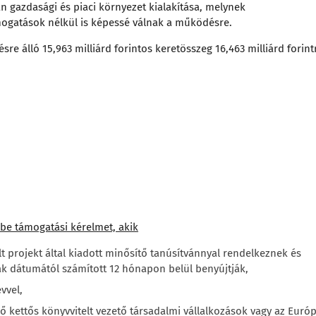
an gazdasági és piaci környezet kialakítása, melynek
ogatások nélkül is képessé válnak a működésre.
e álló 15,963 milliárd forintos keretösszeg 16,463 milliárd forint
 be támogatási kérelmet, akik
lt projekt által kiadott minősítő tanúsítvánnyal rendelkeznek és
k dátumától számított 12 hónapon belül benyújtják,
vvel,
 kettős könyvvitelt vezető társadalmi vállalkozások vagy az Európ