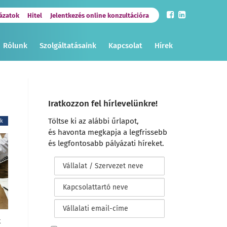
ázatok
Hitel
Jelentkezés online konzultációra
Rólunk
Szolgáltatásaink
Kapcsolat
Hírek
Iratkozzon fel hírlevelünkre!
Töltse ki az alábbi űrlapot,
ek
és havonta megkapja a legfrissebb
és legfontosabb pályázati híreket.
t