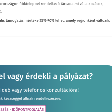
arországon fiókteleppel rendelkező társadalmi vállalkozások,
k.
lis támogatás mértéke 25%-70% lehet, amely régiónként változik.
l vagy érdekli a pályázat?
videó vagy telefonos konzultációra!
nk készséggel állnak rendelkezésére.
KEZÉS - IDŐPONTFOGLALÁS