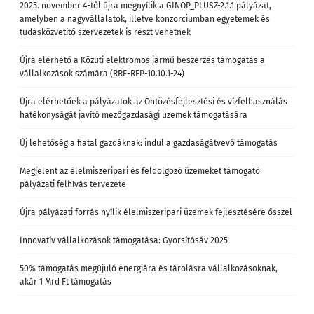
2025. november 4-től újra megnyílik a GINOP_PLUSZ-2.1.1 pályázat,
amelyben a nagyvállalatok, illetve konzorciumban egyetemek és
tudásközvetítő szervezetek is részt vehetnek
Újra elérhető a Közúti elektromos jármű beszerzés támogatás a
vállalkozások számára (RRF-REP-10.10.1-24)
Újra elérhetőek a pályázatok az Öntözésfejlesztési és vízfelhasználás
hatékonyságát javító mezőgazdasági üzemek támogatására
Új lehetőség a fiatal gazdáknak: indul a gazdaságátvevő támogatás
Megjelent az élelmiszeripari és feldolgozó üzemeket támogató
pályázati felhívás tervezete
Újra pályázati forrás nyílik élelmiszeripari üzemek fejlesztésére ősszel
Innovatív vállalkozások támogatása: Gyorsítósáv 2025
50% támogatás megújuló energiára és tárolásra vállalkozásoknak,
akár 1 Mrd Ft támogatás