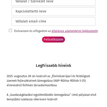
Elolvastam és elfogadom az
általános adatvédelmi tájékoztatót
.
Legfrissebb híreink
2025. augusztus 28-án lezárult az „Élelmiszeripari és feldolgozó
üzemek fejlesztésének támogatása (KAP-RD04a-RD04b-3-25)
elnevezésű felhívás társadalmasítása
A „Gazdaságátadási együttműködés támogatása” című pályázat első
benyújtási szakasza sikeresen lezárult