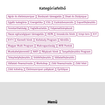
Kategóriafelhő
Agrár és élelmiszeripar
Borászati támogatás
Divat és Dizájnipar
Egyéb kategória
Energetika
ESG
Eszközbeszerzés
Exportfejlesztés
Fenntarthatóság
Foglalkoztatás
Folyamatbányászat
Hazai egészségipari támogatás
HEPA
Innovációs hírek
Irinyi-terv
K+F
K+F+I
Kiemelt hírek
Kisfaludy Program
Kérdőív
Magyar Multi Program
Makrogazdaság
MFB Pontok
Munkahelyteremtő
NKFI
Pályázati hírek
Tanyafejlesztési Program
Telephelyfejlesztés
Vidékfejlesztés
Vállalatfejlesztés
Vállalati finanszírozás
Workshop
Zöld finanszírozás
Zöld hitel
Zöld kötvény
Élelmiszeripari pályázat
Építőipar
Menü