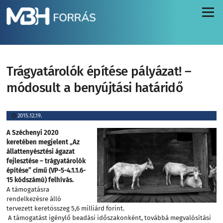
Menü
Trágyatárolók építése pályázat! –
módosult a benyújtási határidő
2015.12.19.
A Széchenyi 2020
keretében megjelent „Az
állattenyésztési ágazat
fejlesztése – trágyatárolók
építése” című (VP-5-4.1.1.6-
15 kódszámú) felhívás.
A támogatásra
rendelkezésre álló
tervezett keretösszeg 5,6 milliárd forint.
A támogatást igénylő beadási időszakonként, továbbá megvalósítási