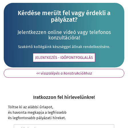
Kérdése merült fel vagy érdekli a
pályázat?
Jelentkezzen online videó vagy telefonos
konzultációra!
Szakértő kollégáink készséggel állnak rendelkezésére.
JELENTKEZÉS - IDŐPONTFOGLALÁS
<< visszalépés a konstrukciókhoz
Iratkozzon fel hírlevelünkre!
Töltse ki az alábbi űrlapot,
és havonta megkapja a legfrissebb
és legfontosabb pályázati híreket.