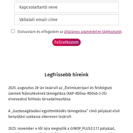
Elolvastam és elfogadom az
általános adatvédelmi tájékoztatót
.
Legfrissebb híreink
2025. augusztus 28-án lezárult az „Élelmiszeripari és feldolgozó
üzemek fejlesztésének támogatása (KAP-RD04a-RD04b-3-25)
elnevezésű felhívás társadalmasítása
A „Gazdaságátadási együttműködés támogatása” című pályázat első
benyújtási szakasza sikeresen lezárult
2025. november 4-től újra megnyílik a GINOP_PLUSZ-2.1.1 pályázat,