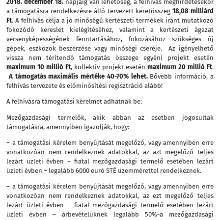
2018. december 18.
napjáig van lehetőség, a felhívás meghirdetésekor
a támogatásra rendelkezésre álló tervezett keretösszeg
18,08 milliárd
Ft
. A felhívás célja a jó minőségű kertészeti termékek iránt mutatkozó
fokozódó kereslet kielégítéséhez, valamint a kertészeti ágazat
versenyképességének fenntartásához, fokozásához szükséges új
gépek, eszközök beszerzése vagy minőségi cseréje. Az igényelhető
vissza nem térítendő támogatás összege egyéni projekt esetén
maximum 10 millió Ft
, kollektív projekt esetén
maximum 20 millió Ft
.
A támogatás maximális mértéke 40-70% lehet.
Bővebb információ, a
felhívás tervezete és előminősítési regisztráció alább!
A felhívásra támogatási kérelmet adhatnak be:
Mezőgazdasági termelők, akik abban az esetben jogosultak
támogatásra, amennyiben igazolják, hogy:
– a támogatási kérelem benyújtását megelőző, vagy amennyiben erre
vonatkozóan nem rendelkeznek adatokkal, az azt megelőző teljes
lezárt üzleti évben – fiatal mezőgazdasági termelő esetében lezárt
üzleti évben – legalább 6000 euró STÉ üzemmérettel rendelkeznek.
– a támogatási kérelem benyújtását megelőző, vagy amennyiben erre
vonatkozóan nem rendelkeznek adatokkal, az ezt megelőző teljes
lezárt üzleti évben – fiatal mezőgazdasági termelő esetében lezárt
üzleti évben – árbevételüknek legalább 50%-a mezőgazdasági