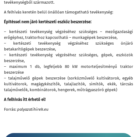
tevékenységből származott.
A felhívás keretén belül önállóan támogatható tevékenység:
Építéssel nem járó kertészeti eszköz beszerzése:
– kertészeti tevékenység végzéséhez szükséges – mezőgazdasági
erőgéphez, traktorhoz kapcsolható – munkagépek beszerzése,
– kertészeti tevékenység végzéséhez szükséges önjáró
betakarítógépek beszerzése,
– kertészeti tevékenység végzéséhez szükséges, gépek, eszközök
beszerzése,
– maximum 1 db, legfeljebb 80 kW motorteljesítményű traktor
beszerzése
– talajművelő gépek beszerzése (sorközművelő kultivátorok, egyéb
kultivátorok, magágykészítők, talajlazítók, simítók, ekék, tárcsás
talajművelők, kombinátorok, hengerek, műtrágyaszóró gépek)
A felhívás itt érhető el!
Forrás:
palyazatihirek.eu