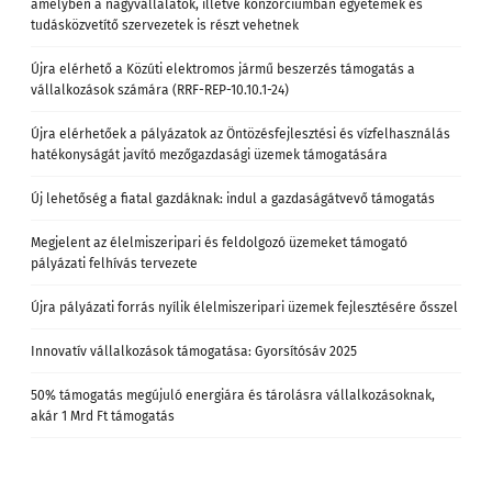
amelyben a nagyvállalatok, illetve konzorciumban egyetemek és
tudásközvetítő szervezetek is részt vehetnek
Újra elérhető a Közúti elektromos jármű beszerzés támogatás a
vállalkozások számára (RRF-REP-10.10.1-24)
Újra elérhetőek a pályázatok az Öntözésfejlesztési és vízfelhasználás
hatékonyságát javító mezőgazdasági üzemek támogatására
Új lehetőség a fiatal gazdáknak: indul a gazdaságátvevő támogatás
Megjelent az élelmiszeripari és feldolgozó üzemeket támogató
pályázati felhívás tervezete
Újra pályázati forrás nyílik élelmiszeripari üzemek fejlesztésére ősszel
Innovatív vállalkozások támogatása: Gyorsítósáv 2025
50% támogatás megújuló energiára és tárolásra vállalkozásoknak,
akár 1 Mrd Ft támogatás