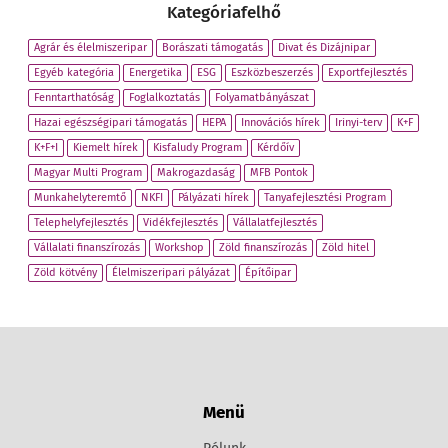
Kategóriafelhő
Agrár és élelmiszeripar
Borászati támogatás
Divat és Dizájnipar
Egyéb kategória
Energetika
ESG
Eszközbeszerzés
Exportfejlesztés
Fenntarthatóság
Foglalkoztatás
Folyamatbányászat
Hazai egészségipari támogatás
HEPA
Innovációs hírek
Irinyi-terv
K+F
K+F+I
Kiemelt hírek
Kisfaludy Program
Kérdőív
Magyar Multi Program
Makrogazdaság
MFB Pontok
Munkahelyteremtő
NKFI
Pályázati hírek
Tanyafejlesztési Program
Telephelyfejlesztés
Vidékfejlesztés
Vállalatfejlesztés
Vállalati finanszírozás
Workshop
Zöld finanszírozás
Zöld hitel
Zöld kötvény
Élelmiszeripari pályázat
Építőipar
Menü