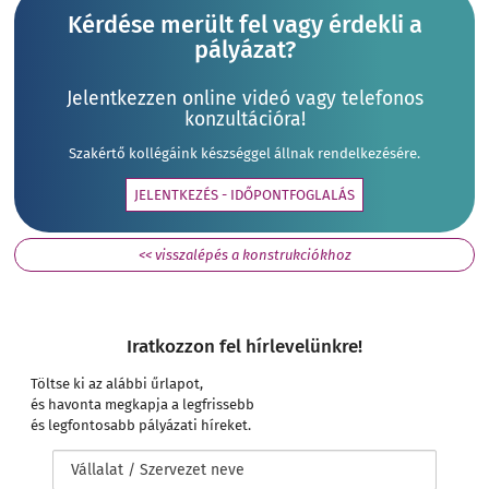
Kérdése merült fel vagy érdekli a
pályázat?
Jelentkezzen online videó vagy telefonos
konzultációra!
Szakértő kollégáink készséggel állnak rendelkezésére.
JELENTKEZÉS - IDŐPONTFOGLALÁS
<< visszalépés a konstrukciókhoz
Iratkozzon fel hírlevelünkre!
Töltse ki az alábbi űrlapot,
és havonta megkapja a legfrissebb
és legfontosabb pályázati híreket.