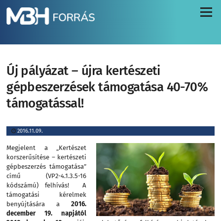
Menü
Új pályázat – újra kertészeti
gépbeszerzések támogatása 40-70%
támogatással!
2016.11.09.
Megjelent a „Kertészet
korszerűsítése – kertészeti
gépbeszerzés támogatása”
című (VP2-4.1.3.5-16
kódszámú) felhívás! A
támogatási kérelmek
benyújtására a
2016.
december 19. napjától