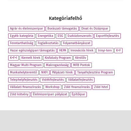
Kategóriafelhő
Agrár és élelmiszeripar
Borászati támogatás
Divat és Dizájnipar
Egyéb kategória
Energetika
ESG
Eszközbeszerzés
Exportfejlesztés
Fenntarthatóság
Foglalkoztatás
Folyamatbányászat
Hazai egészségipari támogatás
HEPA
Innovációs hírek
Irinyi-terv
K+F
K+F+I
Kiemelt hírek
Kisfaludy Program
Kérdőív
Magyar Multi Program
Makrogazdaság
MFB Pontok
Munkahelyteremtő
NKFI
Pályázati hírek
Tanyafejlesztési Program
Telephelyfejlesztés
Vidékfejlesztés
Vállalatfejlesztés
Vállalati finanszírozás
Workshop
Zöld finanszírozás
Zöld hitel
Zöld kötvény
Élelmiszeripari pályázat
Építőipar