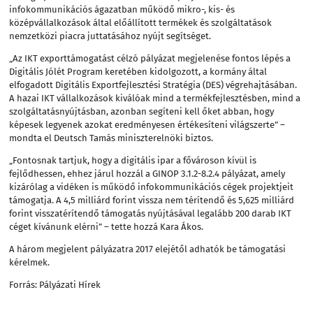
infokommunikációs ágazatban működő mikro-, kis- és
középvállalkozások által előállított termékek és szolgáltatások
nemzetközi piacra juttatásához nyújt segítséget.
„Az IKT exporttámogatást célzó pályázat megjelenése fontos lépés a
Digitális Jólét Program keretében kidolgozott, a kormány által
elfogadott Digitális Exportfejlesztési Stratégia (DES) végrehajtásában.
A hazai IKT vállalkozások kiválóak mind a termékfejlesztésben, mind a
szolgáltatásnyújtásban, azonban segíteni kell őket abban, hogy
képesek legyenek azokat eredményesen értékesíteni világszerte” –
mondta el Deutsch Tamás miniszterelnöki biztos.
„Fontosnak tartjuk, hogy a digitális ipar a fővároson kívül is
fejlődhessen, ehhez járul hozzál a GINOP 3.1.2-8.2.4 pályázat, amely
kizárólag a vidéken is működő infokommunikációs cégek projektjeit
támogatja. A 4,5 milliárd forint vissza nem térítendő és 5,625 milliárd
forint visszatérítendő támogatás nyújtásával legalább 200 darab IKT
céget kívánunk elérni” – tette hozzá Kara Ákos.
A három megjelent pályázatra 2017 elejétől adhatók be támogatási
kérelmek.
Forrás: Pályázati Hírek