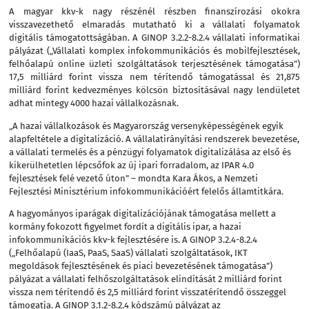
A magyar kkv-k nagy részénél részben finanszírozási okokra
visszavezethető elmaradás mutatható ki a vállalati folyamatok
digitális támogatottságában. A GINOP 3.2.2-8.2.4 vállalati informatikai
pályázat („Vállalati komplex infokommunikációs és mobilfejlesztések,
felhőalapú online üzleti szolgáltatások terjesztésének támogatása”)
17,5 milliárd forint vissza nem térítendő támogatással és 21,875
milliárd forint kedvezményes kölcsön biztosításával nagy lendületet
adhat mintegy 4000 hazai vállalkozásnak.
„A hazai vállalkozások és Magyarország versenyképességének egyik
alapfeltétele a digitalizáció. A vállalatirányítási rendszerek bevezetése,
a vállalati termelés és a pénzügyi folyamatok digitalizálása az első és
kikerülhetetlen lépcsőfok az új ipari forradalom, az IPAR 4.0
fejlesztések felé vezető úton” – mondta Kara Ákos, a Nemzeti
Fejlesztési Minisztérium infokommunikációért felelős államtitkára.
A hagyományos iparágak digitalizációjának támogatása mellett a
kormány fokozott figyelmet fordít a digitális ipar, a hazai
infokommunikációs kkv-k fejlesztésére is. A GINOP 3.2.4-8.2.4
(„Felhőalapú (IaaS, PaaS, SaaS) vállalati szolgáltatások, IKT
megoldások fejlesztésének és piaci bevezetésének támogatása”)
pályázat a vállalati felhőszolgáltatások elindítását 2 milliárd forint
vissza nem térítendő és 2,5 milliárd forint visszatérítendő összeggel
támogatja. A GINOP 3.1.2-8.2.4 kódszámú pályázat az