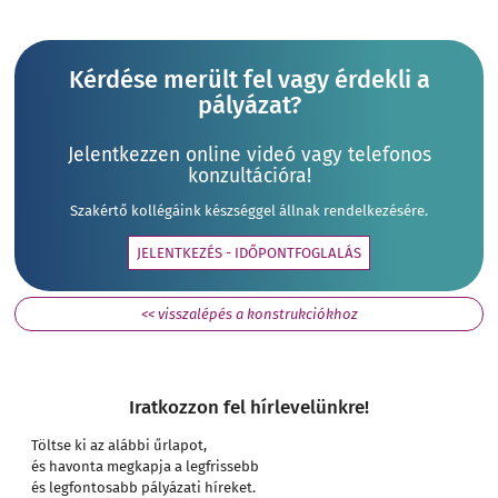
Kérdése merült fel vagy érdekli a
pályázat?
Jelentkezzen online videó vagy telefonos
konzultációra!
Szakértő kollégáink készséggel állnak rendelkezésére.
JELENTKEZÉS - IDŐPONTFOGLALÁS
<< visszalépés a konstrukciókhoz
Iratkozzon fel hírlevelünkre!
Töltse ki az alábbi űrlapot,
és havonta megkapja a legfrissebb
és legfontosabb pályázati híreket.