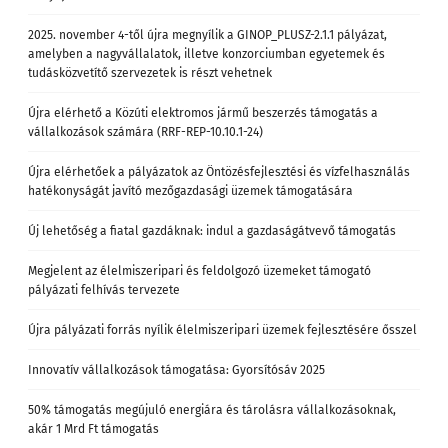
2025. november 4-től újra megnyílik a GINOP_PLUSZ-2.1.1 pályázat,
amelyben a nagyvállalatok, illetve konzorciumban egyetemek és
tudásközvetítő szervezetek is részt vehetnek
Újra elérhető a Közúti elektromos jármű beszerzés támogatás a
vállalkozások számára (RRF-REP-10.10.1-24)
Újra elérhetőek a pályázatok az Öntözésfejlesztési és vízfelhasználás
hatékonyságát javító mezőgazdasági üzemek támogatására
Új lehetőség a fiatal gazdáknak: indul a gazdaságátvevő támogatás
Megjelent az élelmiszeripari és feldolgozó üzemeket támogató
pályázati felhívás tervezete
Újra pályázati forrás nyílik élelmiszeripari üzemek fejlesztésére ősszel
Innovatív vállalkozások támogatása: Gyorsítósáv 2025
50% támogatás megújuló energiára és tárolásra vállalkozásoknak,
akár 1 Mrd Ft támogatás