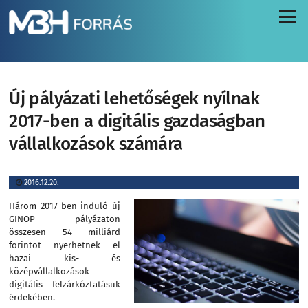
Menü
Új pályázati lehetőségek nyílnak
2017-ben a digitális gazdaságban
vállalkozások számára
2016.12.20.
Három 2017-ben induló új
GINOP pályázaton
összesen 54 milliárd
forintot nyerhetnek el
hazai kis- és
középvállalkozások
digitális felzárkóztatásuk
érdekében.