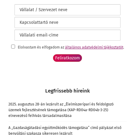
Elolvastam és elfogadom az
általános adatvédelmi tájékoztatót
.
Legfrissebb híreink
2025. augusztus 28-án lezárult az „Élelmiszeripari és feldolgozó
üzemek fejlesztésének támogatása (KAP-RD04a-RD04b-3-25)
elnevezésű felhívás társadalmasítása
A „Gazdaságátadási együttműködés támogatása” című pályázat első
benyújtási szakasza sikeresen lezárult