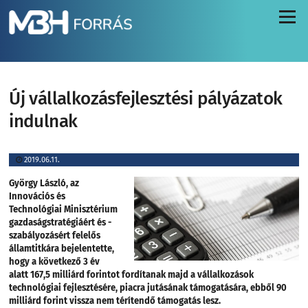
Menü
Új vállalkozásfejlesztési pályázatok
indulnak
2019.06.11.
György László, az
Innovációs és
Technológiai Minisztérium
gazdaságstratégiáért és -
szabályozásért felelős
államtitkára bejelentette,
hogy a következő 3 év
alatt 167,5 milliárd forintot fordítanak majd a vállalkozások
technológiai fejlesztésére, piacra jutásának támogatására, ebből 90
milliárd forint vissza nem térítendő támogatás lesz.