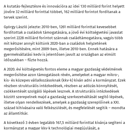
A kutatás-fejlesztésre és innovációra az idei 130 milliárd forint helyett
jövőre 32 milliárd forinttal többet, 162 milliárd forintot fordítanak a
tervek szerint.
György László jelezte: 2010-ben, 1261 milliárd forinttal kevesebbet
fordítottak a családok támogatására, a jövő évi költségvetési javaslat
szerint 2228 milliárd forintot szánnak családtámogatásra, vagyis több
mit kétszer annyit költünk 2020-ban a családok helyzetének
megerősítésére, mint 2009-ben, illetve 2010-ben. Ennek hatására a
gyermekvállalási kedv is jelentősen javult az országban az elmúlt
időszakban – fűzte hozzá.
A 2020. évi költségvetés fontos eleme a magyar gazdaság védelmének
megerősítése azon támogatások révén, amelyeket a magyar mikro-,
kis- és közepes vállalkozásoknak (kkv-k) kíván adni a kormányzat. Ezek
részben strukturális intézkedések, részben az adózás könnyítését,
csökkentését szolgáló lépések lesznek. A strukturális intézkedések
között szerepelnek majd a gazdaság szerkezetváltását segítő lépések,
illetve olyan rendelkezések, amelyek a gazdaság szereplőinek a XXI.
század kihívásaira való felkészülését, és megfelelését segítik – mondta
az államtitkár.
A következő 3 évben legalább 167,5 milliárd forinttal kívánja segíteni a
kormányzat a magyar kkv-k technológiai megújulását, a