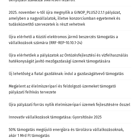
2025. november 4-től újra megnyílik a GINOP_PLUSZ-2.1.1 pályázat,
amelyben a nagyvállalatok, illetve konzorciumban egyetemek és
tudásközvetítő szervezetek is részt vehetnek
Újra elérhető a Közúti elektromos jármű beszerzés támogatás a
vállalkozások számára (RRF-REP-10.10.1-24)
Újra elérhetőek a pályázatok az Öntözésfejlesztési és vízfelhasználás
hatékonyságát javító mezőgazdasági üzemek támogatására
Új lehetőség a fiatal gazdáknak: indul a gazdaságátvevő támogatás
Megjelent az élelmiszeripari és feldolgozó üzemeket támogató
pályázati felhívás tervezete
Újra pályázati forrás nyílik élelmiszeripari üzemek fejlesztésére ősszel
Innovatív vállalkozások támogatása: Gyorsítósáv 2025
50% támogatás megújuló energiára és tárolásra vállalkozásoknak,
akár 1 Mrd Ft támogatás