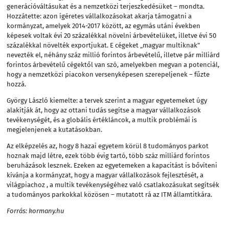
generációváltásukat és a nemzetközi terjeszkedésüket – mondta.
Hozzátette: azon ígéretes vállalkozásokat akarja támogatni a
kormányzat, amelyek 2014-2017 között, az egymás utáni években
képesek voltak évi 20 százalékkal növelni árbevételüket, illetve évi 50
százalékkal növelték exportjukat. E cégeket „magyar multiknak”
nevezték el, néhány száz millió forintos árbevételű, illetve pár milliárd
forintos árbevételű cégektől van szó, amelyekben megvan a potenciál,
hogy a nemzetközi piacokon versenyképesen szerepeljenek – fűzte
hozzá.
György László kiemelte: a tervek szerint a magyar egyetemeket úgy
alakítják át, hogy az ottani tudás segítse a magyar vállalkozások
tevékenységét, és a globális értékláncok, a multik problémái is
megjelenjenek a kutatásokban.
Az elképzelés az, hogy 8 hazai egyetem körül 8 tudományos parkot
hoznak majd létre, ezek több évig tartó, több száz milliárd forintos
beruházások lesznek. Ezeken az egyetemeken a kapacitást is bővíteni
kívánja a kormányzat, hogy a magyar vállalkozások fejlesztését, a
világpiachoz , a multik tevékenységéhez való csatlakozásukat segítsék
a tudományos parkokkal közösen – mutatott rá az ITM államtitkára.
Forrás: kormany.hu