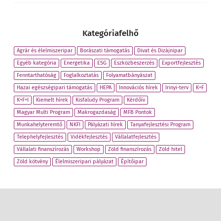
Kategóriafelhő
Agrár és élelmiszeripar
Borászati támogatás
Divat és Dizájnipar
Egyéb kategória
Energetika
ESG
Eszközbeszerzés
Exportfejlesztés
Fenntarthatóság
Foglalkoztatás
Folyamatbányászat
Hazai egészségipari támogatás
HEPA
Innovációs hírek
Irinyi-terv
K+F
K+F+I
Kiemelt hírek
Kisfaludy Program
Kérdőív
Magyar Multi Program
Makrogazdaság
MFB Pontok
Munkahelyteremtő
NKFI
Pályázati hírek
Tanyafejlesztési Program
Telephelyfejlesztés
Vidékfejlesztés
Vállalatfejlesztés
Vállalati finanszírozás
Workshop
Zöld finanszírozás
Zöld hitel
Zöld kötvény
Élelmiszeripari pályázat
Építőipar