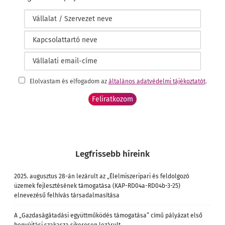
Elolvastam és elfogadom az
általános adatvédelmi tájékoztatót
.
Legfrissebb híreink
2025. augusztus 28-án lezárult az „Élelmiszeripari és feldolgozó
üzemek fejlesztésének támogatása (KAP-RD04a-RD04b-3-25)
elnevezésű felhívás társadalmasítása
A „Gazdaságátadási együttműködés támogatása” című pályázat első
benyújtási szakasza sikeresen lezárult