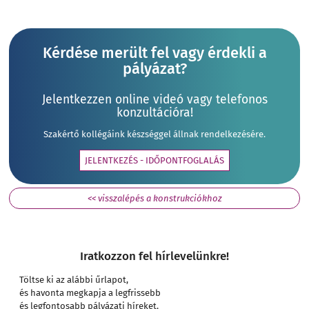
Kérdése merült fel vagy érdekli a
pályázat?
Jelentkezzen online videó vagy telefonos
konzultációra!
Szakértő kollégáink készséggel állnak rendelkezésére.
JELENTKEZÉS - IDŐPONTFOGLALÁS
<< visszalépés a konstrukciókhoz
Iratkozzon fel hírlevelünkre!
Töltse ki az alábbi űrlapot,
és havonta megkapja a legfrissebb
és legfontosabb pályázati híreket.