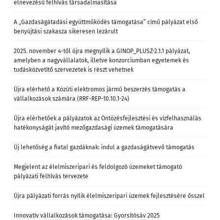
elnevezésű felhívás társadalmasítása
A „Gazdaságátadási együttműködés támogatása” című pályázat első
benyújtási szakasza sikeresen lezárult
2025. november 4-től újra megnyílik a GINOP_PLUSZ-2.1.1 pályázat,
amelyben a nagyvállalatok, illetve konzorciumban egyetemek és
tudásközvetítő szervezetek is részt vehetnek
Újra elérhető a Közúti elektromos jármű beszerzés támogatás a
vállalkozások számára (RRF-REP-10.10.1-24)
Újra elérhetőek a pályázatok az Öntözésfejlesztési és vízfelhasználás
hatékonyságát javító mezőgazdasági üzemek támogatására
Új lehetőség a fiatal gazdáknak: indul a gazdaságátvevő támogatás
Megjelent az élelmiszeripari és feldolgozó üzemeket támogató
pályázati felhívás tervezete
Újra pályázati forrás nyílik élelmiszeripari üzemek fejlesztésére ősszel
Innovatív vállalkozások támogatása: Gyorsítósáv 2025