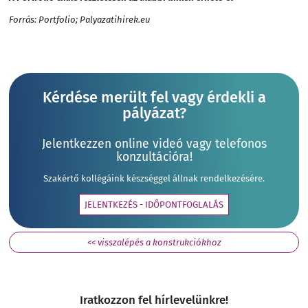
Forrás: Portfolio; Palyazatihirek.eu
Kérdése merült fel vagy érdekli a
pályázat?
Jelentkezzen online videó vagy telefonos
konzultációra!
Szakértő kollégáink készséggel állnak rendelkezésére.
JELENTKEZÉS - IDŐPONTFOGLALÁS
<< visszalépés a konstrukciókhoz
Iratkozzon fel hírlevelünkre!