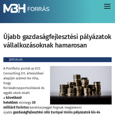
Menü
Újabb gazdaságfejlesztési pályázatok
vállalkozásoknak hamarosan
2019.04.09.
A Portfolio portál az ECC
Consulting Zrt. értesülései
alapján számol be róla,
hogy
forrásátcsoportosítások és
egyéb okok miatt
a
következő
hetekben
mintegy
30
milliárd forintos
keretösszeggel fognak megjelenni
újabb
gazdaságfejlesztési célú Európai Uniós pályázatok
kis-és