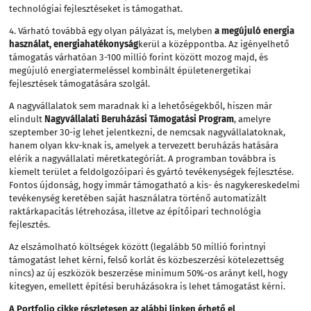
technológiai fejlesztéseket is támogathat.
4. Várható továbbá egy olyan pályázat is, melyben
a megújuló energia
használat, energiahatékonyság
kerül a középpontba. Az igényelhető
támogatás várhatóan 3-100 millió forint között mozog majd, és
megújuló energiatermeléssel kombinált épületenergetikai
fejlesztések támogatására szolgál.
A nagyvállalatok sem maradnak ki a lehetőségekből, hiszen már
elindult
Nagyvállalati Beruházási Támogatási Program
, amelyre
szeptember 30-ig lehet jelentkezni, de nemcsak nagyvállalatoknak,
hanem olyan kkv-knak is, amelyek a tervezett beruházás hatására
elérik a nagyvállalati méretkategóriát. A programban továbbra is
kiemelt terület a feldolgozóipari és gyártó tevékenységek fejlesztése.
Fontos újdonság, hogy immár támogatható a kis- és nagykereskedelmi
tevékenység keretében saját használatra történő automatizált
raktárkapacitás létrehozása, illetve az építőipari technológia
fejlesztés.
Az elszámolható költségek között (legalább 50 millió forintnyi
támogatást lehet kérni, felső korlát és közbeszerzési kötelezettség
nincs) az új eszközök beszerzése minimum 50%-os arányt kell, hogy
kitegyen, emellett építési beruházásokra is lehet támogatást kérni.
A Portfolio cikke részletesen az alábbi linken érhető el