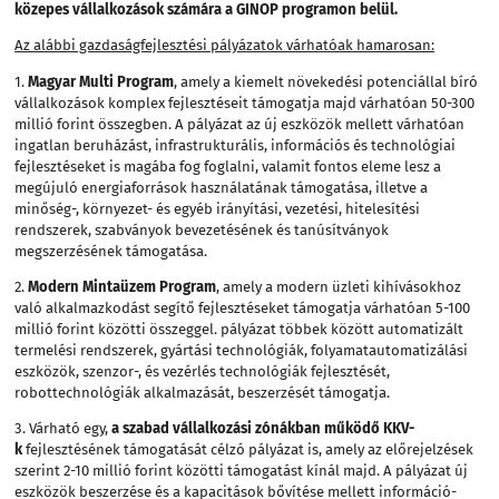
közepes vállalkozások
számára a GINOP programon belül.
Az alábbi gazdaságfejlesztési pályázatok várhatóak hamarosan:
1.
Magyar Multi Program
, amely a kiemelt növekedési potenciállal bíró
vállalkozások komplex fejlesztéseit támogatja majd várhatóan 50-300
millió forint összegben. A pályázat az új eszközök mellett várhatóan
ingatlan beruházást, infrastrukturális, információs és technológiai
fejlesztéseket is magába fog foglalni, valamit fontos eleme lesz a
megújuló energiaforrások használatának támogatása, illetve a
minőség-, környezet- és egyéb irányítási, vezetési, hitelesítési
rendszerek, szabványok bevezetésének és tanúsítványok
megszerzésének támogatása.
2.
Modern Mintaüzem
Program
, amely a modern üzleti kihívásokhoz
való alkalmazkodást segítő fejlesztéseket támogatja várhatóan 5-100
millió forint közötti összeggel. pályázat többek között automatizált
termelési rendszerek, gyártási technológiák, folyamatautomatizálási
eszközök, szenzor-, és vezérlés technológiák fejlesztését,
robottechnológiák alkalmazását, beszerzését támogatja.
3. Várható egy,
a szabad vállalkozási zónákban működő KKV-
k
fejlesztésének támogatását célzó pályázat is, amely az előrejelzések
szerint 2-10 millió forint közötti támogatást kínál majd. A pályázat új
eszközök beszerzése és a kapacitások bővítése mellett információ-