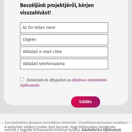
Beszéljünk projektjéről, kérjen
visszahívást!
Elolvastam és elfogadom az
általános adatvédelmi
tájékoztatót
.
-
Szerződéskötési Általános Szerződéses Feltételek
Projektmenedzsmentre vonatkozó
A weboldal sütiket (cookie-kat) használ, hogy biztonságos böngészés
Általános Szerződéses Feltételek
mellett a legjobb felhasználói élményt nyújtsa.
Adatkezelési tájékoztató