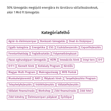
50% támogatás megújuló energiára és tárolásra vállalkozásoknak,
akár 1 Mrd Ft támogatás
Kategóriafelhő
Agrár és élelmiszeripar
Borászati támogatás
Divat és Dizájnipar
Egyéb kategória
Energetika
ESG
Eszközbeszerzés
Exportfejlesztés
Fenntarthatóság
Foglalkoztatás
Folyamatbányászat
Hazai egészségipari támogatás
HEPA
Innovációs hírek
Irinyi-terv
K+F
K+F+I
Kiemelt hírek
Kisfaludy Program
Kérdőív
Magyar Multi Program
Makrogazdaság
MFB Pontok
Munkahelyteremtő
NKFI
Pályázati hírek
Tanyafejlesztési Program
Telephelyfejlesztés
Vidékfejlesztés
Vállalatfejlesztés
Vállalati finanszírozás
Workshop
Zöld finanszírozás
Zöld hitel
Zöld kötvény
Élelmiszeripari pályázat
Építőipar