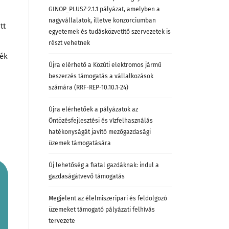
GINOP_PLUSZ-2.1.1 pályázat, amelyben a
nagyvállalatok, illetve konzorciumban
tt
egyetemek és tudásközvetítő szervezetek is
részt vehetnek
nék
Újra elérhető a Közúti elektromos jármű
beszerzés támogatás a vállalkozások
számára (RRF-REP-10.10.1-24)
Újra elérhetőek a pályázatok az
Öntözésfejlesztési és vízfelhasználás
hatékonyságát javító mezőgazdasági
üzemek támogatására
Új lehetőség a fiatal gazdáknak: indul a
gazdaságátvevő támogatás
Megjelent az élelmiszeripari és feldolgozó
üzemeket támogató pályázati felhívás
tervezete