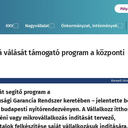
Pály
KKV
Nagyvállalat
Önkormányzat, intézmények
óvá válását támogató program a központi
Kiemelt hír
sát segítő program a
úsági Garancia Rendszer keretében – jelentette b
i budapesti nyitórendezvényen.
A Vállalkozz ittho
gyéni vagy mikrovállalkozás indítását tervező,
atalok felkészítése saját vállalkozásuk indítására,