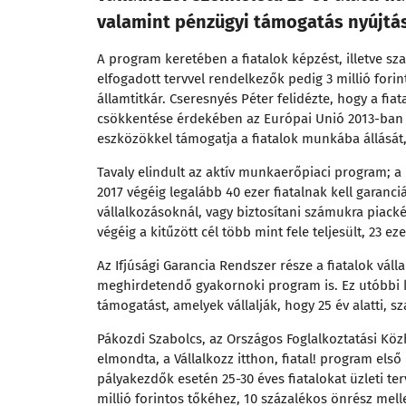
valamint pénzügyi támogatás nyújtása
A program keretében a fiatalok képzést, illetve sz
elfogadott tervvel rendelkezők pedig 3 millió fori
államtitkár. Cseresnyés Péter felidézte, hogy a fi
csökkentése érdekében az Európai Unió 2013-ban l
eszközökkel támogatja a fiatalok munkába állását,
Tavaly elindult az aktív munkaerőpiaci program; a
2017 végéig legalább 40 ezer fiatalnak kell garanc
vállalkozásoknál, vagy biztosítani számukra piac
végéig a kitűzött cél több mint fele teljesült, 23 ez
Az Ifjúsági Garancia Rendszer része a fiatalok váll
meghirdetendő gyakornoki program is. Ez utóbbi 
támogatást, amelyek vállalják, hogy 25 év alatti,
Pákozdi Szabolcs, az Országos Foglalkoztatási Köz
elmondta, a Vállalkozz itthon, fiatal! program első
pályakezdők esetén 25-30 éves fiatalokat üzleti t
millió forintos tőkéhez, 10 százalékos önrész melle