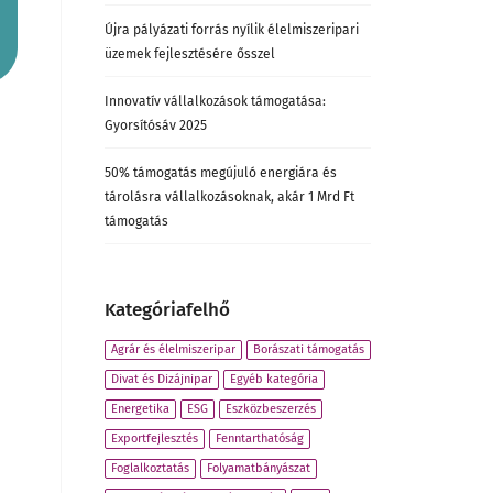
Újra pályázati forrás nyílik élelmiszeripari
üzemek fejlesztésére ősszel
Innovatív vállalkozások támogatása:
Gyorsítósáv 2025
50% támogatás megújuló energiára és
tárolásra vállalkozásoknak, akár 1 Mrd Ft
támogatás
Kategóriafelhő
Agrár és élelmiszeripar
Borászati támogatás
Divat és Dizájnipar
Egyéb kategória
Energetika
ESG
Eszközbeszerzés
Exportfejlesztés
Fenntarthatóság
Foglalkoztatás
Folyamatbányászat