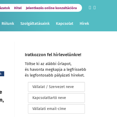
ázatok
Hitel
Jelentkezés online konzultációra
Rólunk
Szolgáltatásaink
Kapcsolat
Hírek
Iratkozzon fel hírlevelünkre!
Töltse ki az alábbi űrlapot,
és havonta megkapja a legfrissebb
ek
és legfontosabb pályázati híreket.
e
n,