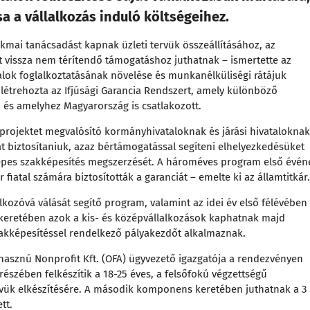
 a vállalkozás induló költségeihez.
akmai tanácsadást kapnak üzleti tervük összeállításához, az
nt vissza nem térítendő támogatáshoz juthatnak – ismertette az
atalok foglalkoztatásának növelése és munkanélküliségi rátájuk
étrehozta az Ifjúsági Garancia Rendszert, amely különböző
 és amelyhez Magyarország is csatlakozott.
 projektet megvalósító kormányhivataloknak és járási hivataloknak
iát biztosítaniuk, azaz bértámogatással segíteni elhelyezkedésüket
képes szakképesítés megszerzését. A hároméves program első évén
er fiatal számára biztosították a garanciát – emelte ki az államtitkár.
alkozóvá válását segítő program, valamint az idei év első félévében
keretében azok a kis- és középvállalkozások kaphatnak majd
 szakképesítéssel rendelkező pályakezdőt alkalmaznak.
hasznú Nonprofit Kft. (OFA) ügyvezető igazgatója a rendezvényen
 részében felkészítik a 18-25 éves, a felsőfokú végzettségű
ervük elkészítésére. A második komponens keretében juthatnak a 3
tt.