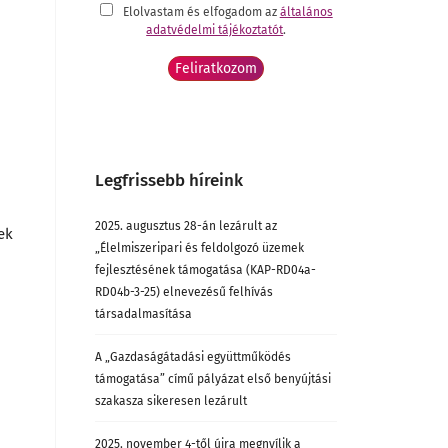
Elolvastam és elfogadom az
általános
adatvédelmi tájékoztatót
.
Legfrissebb híreink
2025. augusztus 28-án lezárult az
ek
„Élelmiszeripari és feldolgozó üzemek
fejlesztésének támogatása (KAP-RD04a-
RD04b-3-25) elnevezésű felhívás
társadalmasítása
A „Gazdaságátadási együttműködés
támogatása” című pályázat első benyújtási
szakasza sikeresen lezárult
2025. november 4-től újra megnyílik a