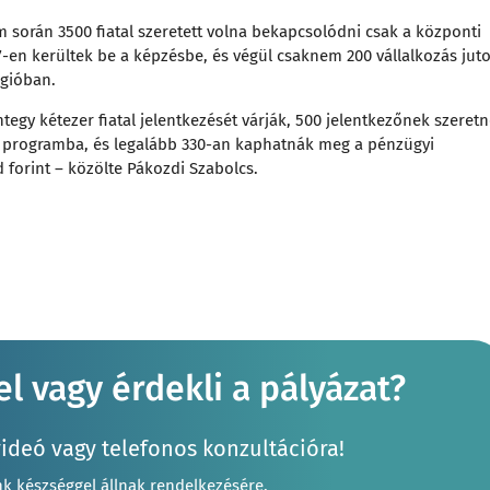
m során 3500 fiatal szeretett volna bekapcsolódni csak a központi
7-en kerültek be a képzésbe, és végül csaknem 200 vállalkozás juto
gióban.
egy kétezer fiatal jelentkezését várják, 500 jelentkezőnek szeret
i programba, és legalább 330-an kaphatnák meg a pénzügyi
d forint – közölte Pákozdi Szabolcs.
l vagy érdekli a pályázat?
videó vagy telefonos konzultációra!
nk készséggel állnak rendelkezésére.