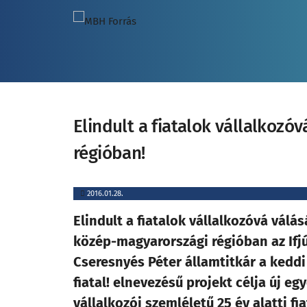
Elindult a fiatalok vállalkoz
régióban!
2016.01.28.
Elindult a fiatalok vállalkozóvá válá
közép-magyarországi régióban az Ifj
Cseresnyés Péter államtitkár a kedd
fiatal! elnevezésű projekt célja új e
vállalkozói szemléletű 25 év alatti fi