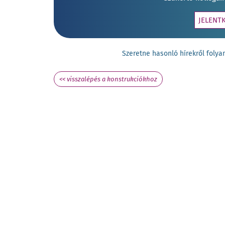
JELENT
Szeretne hasonló hírekről fol
<< visszalépés a konstrukciókhoz