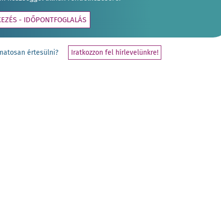
KEZÉS - IDŐPONTFOGLALÁS
yamatosan értesülni?
Iratkozzon fel hírlevelünkre!