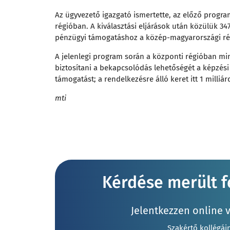
Az ügyvezető igazgató ismertette, az előző progra
régióban. A kiválasztási eljárások után közülük 34
pénzügyi támogatáshoz a közép-magyarországi ré
A jelenlegi program során a központi régióban mint
biztosítani a bekapcsolódás lehetőségét a képzés
támogatást; a rendelkezésre álló keret itt 1 milliár
mti
Kérdése merült fe
Jelentkezzen online 
Szakértő kollégái