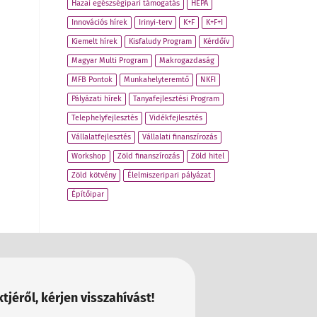
Hazai egészségipari támogatás
HEPA
Innovációs hírek
Irinyi-terv
K+F
K+F+I
Kiemelt hírek
Kisfaludy Program
Kérdőív
Magyar Multi Program
Makrogazdaság
MFB Pontok
Munkahelyteremtő
NKFI
Pályázati hírek
Tanyafejlesztési Program
Telephelyfejlesztés
Vidékfejlesztés
Vállalatfejlesztés
Vállalati finanszírozás
Workshop
Zöld finanszírozás
Zöld hitel
Zöld kötvény
Élelmiszeripari pályázat
Építőipar
tjéről, kérjen visszahívást!