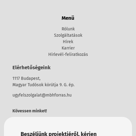
Menü
Rólunk
Szolgáltatások
Hírek
Karrier
Hírlevél-feliratkozás
Elérhetőségeink
1117 Budapest,
Magyar Tudósok körútja 9. G. ép.
ugyfelszolgalat@mbhforras.hu
Kövessen minket!
Beszéljünk projektjéről, kérjen