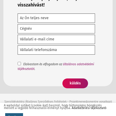
visszahívást!
Elolvastam és elfogadom az
általános adatvédelmi
tájékoztatót
.
-
Szerződéskötési Általános Szerződéses Feltételek
Projektmenedzsmentre vonatkozó
A weboldal sütiket (cookie-kat) használ, hogy biztonságos böngészés
Általános Szerződéses Feltételek
mellett a legjobb felhasználói élményt nyújtsa.
Adatkezelési tájékoztató
Elektronikus kapcsolattartásra vonatkozó Általános Szerződéses Feltételek
Általános
-
Adatvédelmi Tájékoztató
Adatfeldolgozói Általános Szerződéses Feltételek