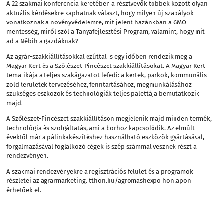
A 22 szakmai konferencia keretében a résztvevők többek között olyan
aktuális kérdésekre kaphatnak választ, hogy milyen új szabályok
vonatkoznak a növényvédelemre, mit jelent hazánkban a GMO-
mentesség, miről szól a Tanyafejlesztési Program, valamint, hogy mit
ad a Nébih a gazdáknak?
Az agrár-szakkiállításokkal ezúttal is egy időben rendezik meg a
Magyar Kert és a Szőlészet-Pincészet szakkiállításokat. A Magyar Kert
tematikája a teljes szakágazatot lefedi: a kertek, parkok, kommunális
zöld területek tervezéséhez, fenntartásához, megmunkálásához
szükséges eszközök és technológiák teljes palettája bemutatkozik
majd.
A Szőlészet-Pincészet szakkiállításon megjelenik majd minden termék,
technológia és szolgáltatás, ami a borhoz kapcsolódik. Az elmúlt
évektől már a pálinkakészítéshez használható eszközök gyártásával,
forgalmazásával foglalkozó cégek is szép számmal vesznek részt a
rendezvényen.
A szakmai rendezvényekre a regisztrációs felület és a programok
részletei az
agrarmarketing.itthon.hu/agromashexpo
honlapon
érhetőek el.