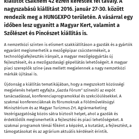
kiállítót csaknem 42 ezren keresték fel tavaly. A
nagyszabású kiállítást 2016. január 27-30. között
rendezik meg a HUNGEXPO területén. A vásárral egy
időben lesz ugyanitt a Magyar Kert, valamint a
Szőlészet és Pincészet kiállítás is.
A nemzetközi szinten is elismert szakkiállításon a gazdák és a gyártók
egyaránt megismerhetik a mezőgépipar csúcstermékeit, a
technológiafejlesztés irányait, a magyar mezőgépgyártás új
fejlesztéseit, és a mezőgazdasági gépellátás lehetőségeit. A magyar
piaci szereplők színe-java mellett megjelennek a nagy nemzetközi
márkák újításai is.
Újdonság a kiállítás tematikájában, hogy a megszokott közösségi
megjelenés helyett egyfajta „Gazda Fórum” színesíti az expót
tanácsadással, konferenciaprogramokkal és szekcióülésekkel. A
szakmai konferenciáknak és fórumoknak a Földművelésügyi
Minisztérium és az Magyar Turizmus Zrt. Agrármarketing
Vezérigazgatóság közös sátra biztosít helyet, ahol a gazdák és
érdeklődők megismerhetik a fejlesztési és piaci lehetőségeket. A
szakmai programok témái főként a képzést, a kutatást, a fejlesztést, a
támogatásokat és az agrárium aktuális kérdéseit érintik.