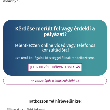
kormany.hu
Kérdése merült fel vagy érdekli a
pályázat?
Jelentkezzen online videó vagy telefonos
konzultációra!
Szakértő kollégáink készséggel állnak rendelkezésére.
JELENTKEZÉS - IDŐPONTFOGLALÁS
<< visszalépés a konstrukciókhoz
Iratkozzon fel hírlevelünkre!
Töltse ki az alábbi űrlapot,