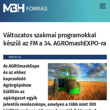
Menü
Változatos szakmai programokkal
készül az FM a 34. AGROmashEXPO-ra
2016.01.22.
Az AGROmashExpo
és az ehhez
kapcsolódó
Agrárgépshow
kiállítás az
agárágazat egyik
jelentős rendezvénye, amelyen a több mint 300