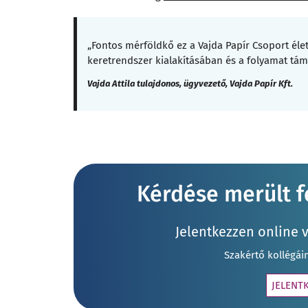
„Fontos mérföldkő ez a Vajda Papír Csoport él
keretrendszer kialakításában és a folyamat tá
Vajda Attila tulajdonos, ügyvezető, Vajda Papír Kft.
Kérdése merült fe
Jelentkezzen online 
Szakértő kollégái
JELENT