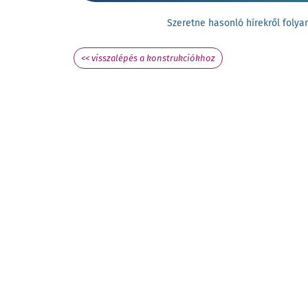
Szeretne hasonló hírekről fol
<< visszalépés a konstrukciókhoz