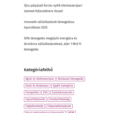
Újra pályázati forrás nyílik élelmiszeripari
üzemek fejlesztésére ősszel
Innovatív vállalkozások támogatása:
Gyorsítósáv 2025
50% támogatás megújuló energiára és
tárolásra vállalkozásoknak, akár 1 Mrd Ft
támogatás
Kategóriafelhő
Agrár és élelmiszeripar
Borászati támogatás
Divat és Dizájnipar
Egyéb kategória
Energetika
ESG
Eszközbeszerzés
Exportfejlesztés
Fenntarthatóság
Foglalkoztatás
Folyamatbányászat
Hazai egészségipari támogatás
HEPA