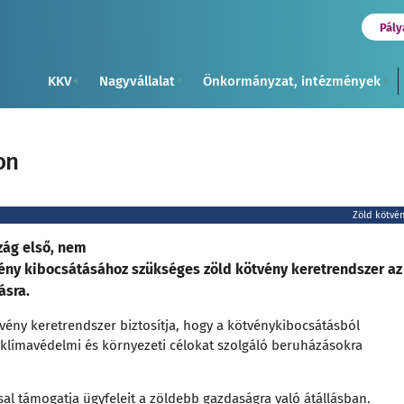
Pály
KKV
Nagyvállalat
Önkormányzat, intézmények
on
Zöld kötvé
zág első, nem
tvény kibocsátásához szükséges zöld kötvény keretrendszer az
ásra.
ötvény keretrendszer biztosítja, hogy a kötvénykibocsátásból
 klímavédelmi és környezeti célokat szolgáló beruházásokra
sal
támogatja ügyfeleit a zöldebb gazdaságra való átállásban.