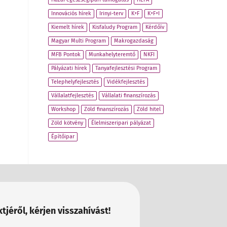
Innovációs hírek
Irinyi-terv
K+F
K+F+I
Kiemelt hírek
Kisfaludy Program
Kérdőív
Magyar Multi Program
Makrogazdaság
MFB Pontok
Munkahelyteremtő
NKFI
Pályázati hírek
Tanyafejlesztési Program
Telephelyfejlesztés
Vidékfejlesztés
Vállalatfejlesztés
Vállalati finanszírozás
Workshop
Zöld finanszírozás
Zöld hitel
Zöld kötvény
Élelmiszeripari pályázat
Építőipar
tjéről, kérjen visszahívást!