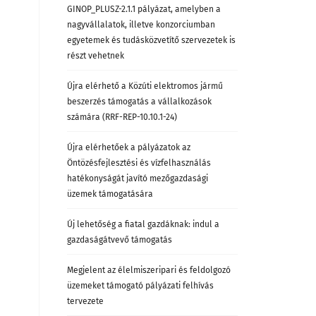
GINOP_PLUSZ-2.1.1 pályázat, amelyben a
nagyvállalatok, illetve konzorciumban
egyetemek és tudásközvetítő szervezetek is
részt vehetnek
Újra elérhető a Közúti elektromos jármű
beszerzés támogatás a vállalkozások
számára (RRF-REP-10.10.1-24)
Újra elérhetőek a pályázatok az
Öntözésfejlesztési és vízfelhasználás
hatékonyságát javító mezőgazdasági
üzemek támogatására
Új lehetőség a fiatal gazdáknak: indul a
gazdaságátvevő támogatás
Megjelent az élelmiszeripari és feldolgozó
üzemeket támogató pályázati felhívás
tervezete