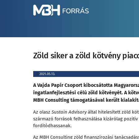
Zöld siker a zöld kötvény piac
2021.05.13.
A Vajda Papír Csoport kibocsátotta Magyarors
ingatlanfejlesztési célú zöld kötvényét. A kö
MBH Consulting támogatásával került kialakít
Az olasz
Sustain Advisory
által hitelesített zöld k
származó források felhasználása kizárólag pozitív
fordítódhassanak.
Az MBH Consulting
zöld finanszírozási tanácsadás