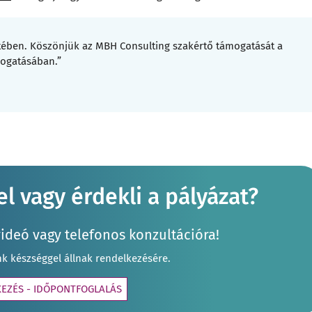
etében. Köszönjük az MBH Consulting szakértő támogatását a
mogatásában.”
l vagy érdekli a pályázat?
videó vagy telefonos konzultációra!
nk készséggel állnak rendelkezésére.
KEZÉS - IDŐPONTFOGLALÁS