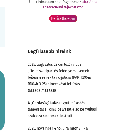
Elolvastam és elfogadom az
általános
adatvédelmi tájékoztatót
.
Legfrissebb híreink
2025. augusztus 28-án lezárult az
„Élelmiszeripari és feldolgozó üzemek
fejlesztésének támogatása (KAP-RD04a-
RD04b-3-25) elnevezésű felhívás
társadalmasítása
A „Gazdaságátadási együttműködés
támogatása” című pályázat első benyújtási
szakasza sikeresen lezárult
2025. november 4-től újra megnyílik a